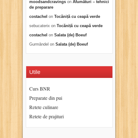
moodsandcravings
on
Afumături – tehnici
de preparare
costachel
on
Tocăniță cu ceapă verde
sebucaterix
on
Tocăniță cu ceapă verde
costachel
on
Salata (de) Boeuf
Gurmăndel
on
Salata (de) Boeuf
Utile
Curs BNR
Preparate din pui
Retete culinare
Retete de prajituri