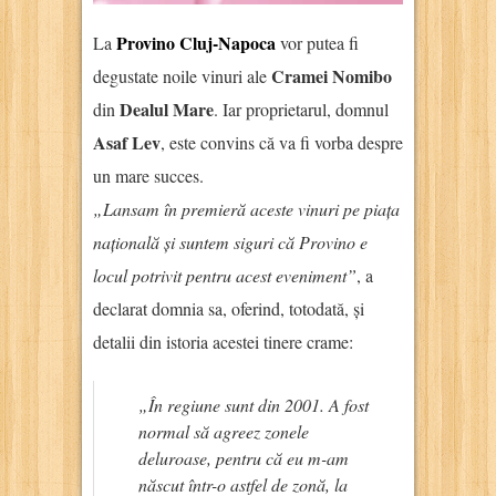
Provino Cluj-Napoca
La
vor putea fi
Cramei Nomibo
degustate noile vinuri ale
Dealul Mare
din
. Iar proprietarul, domnul
Asaf Lev
, este convins că va fi vorba despre
un mare succes.
„Lansam în premieră aceste vinuri pe piața
națională și suntem siguri că Provino e
locul potrivit pentru acest eveniment”
, a
declarat domnia sa, oferind, totodată, și
detalii din istoria acestei tinere crame:
„În regiune sunt din 2001. A fost
normal să agreez zonele
deluroase, pentru că eu m-am
născut într-o astfel de zonă, la