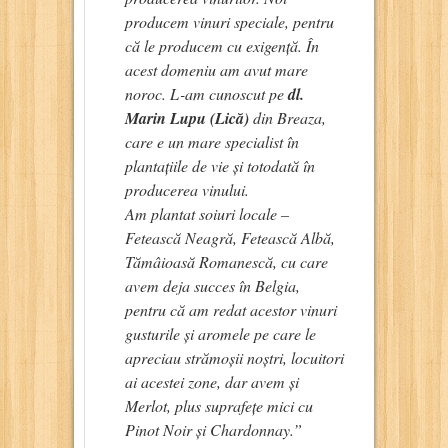
producem vinuri speciale, pentru
că le producem cu exigență. În
acest domeniu am avut mare
noroc. L-am cunoscut pe
dl.
Marin Lupu (Lică)
din Breaza,
care e un mare specialist în
plantațiile de vie și totodată în
producerea vinului.
Am plantat soiuri locale –
Fetească Neagră, Fetească Albă,
Tămâioasă Romanescă, cu care
avem deja succes în Belgia,
pentru că am redat acestor vinuri
gusturile și aromele pe care le
apreciau strămoșii noștri, locuitori
ai acestei zone, dar avem și
Merlot, plus suprafețe mici cu
Pinot Noir și Chardonnay.”