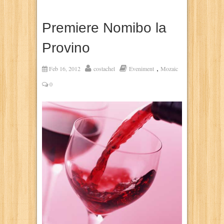
Premiere Nomibo la
Provino
,
Feb 16, 2012
costachel
Eveniment
Mozaic
0