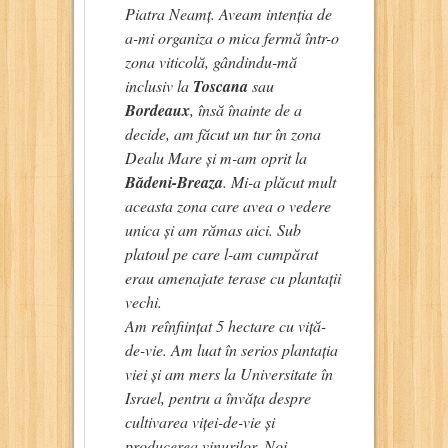
Piatra Neamț. Aveam intenția de
a-mi organiza o mica fermă într-o
zona viticolă, gândindu-mă
inclusiv la
Toscana
sau
Bordeaux
, însă înainte de a
decide, am făcut un tur în zona
Dealu Mare și m-am oprit la
Bădeni-Breaza
. Mi-a plăcut mult
aceasta zona care avea o vedere
unica și am rămas aici. Sub
platoul pe care l-am cumpărat
erau amenajate terase cu plantații
vechi.
Am reînființat 5 hectare cu viță-
de-vie. Am luat în serios plantația
viei și am mers la Universitate în
Israel, pentru a învăța despre
cultivarea viței-de-vie și
producerea vinurilor. Noi