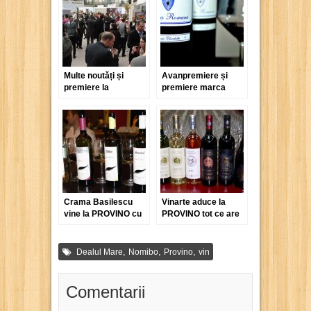
Multe noutăți și
Avanpremiere și
premiere la
premiere marca
GoodWine 2012
S.E.R.V.E. la
Goodwine 2011
Crama Basilescu
Vinarte aduce la
vine la PROVINO cu
PROVINO tot ce are
artileria grea
mai bun
,
,
,
Dealul Mare
Nomibo
Provino
vin
Comentarii