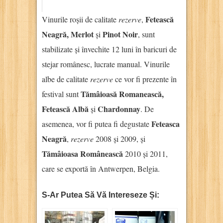
Fetească
Vinurile roșii de calitate
rezerve
,
Neagră, Merlot
Pinot Noir
și
, sunt
stabilizate și învechite 12 luni în baricuri de
stejar românesc, lucrate manual. Vinurile
albe de calitate
rezerve
ce vor fi prezente în
Tămâioasă Romanească,
festival sunt
Fetească Albă
Chardonnay
și
. De
Feteasca
asemenea, vor fi putea fi degustate
Neagră
,
rezerve
2008 și 2009, și
Tămâioasa Românească
2010 și 2011,
care se exportă în Antwerpen, Belgia.
S-Ar Putea Să Vă Intereseze Și: