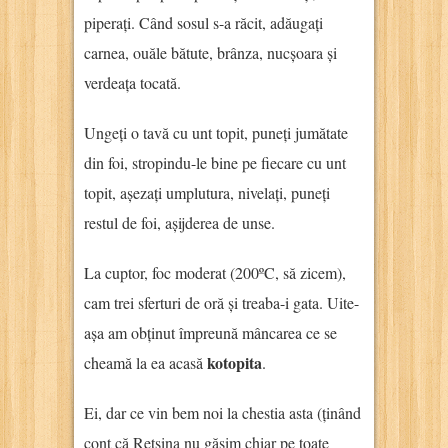
piperați. Când sosul s-a răcit, adăugați
carnea, ouăle bătute, brânza, nucșoara și
verdeața tocată.
Ungeți o tavă cu unt topit, puneți jumătate
din foi, stropindu-le bine pe fiecare cu unt
topit, așezați umplutura, nivelați, puneți
restul de foi, așijderea de unse.
La cuptor, foc moderat (200ºC, să zicem),
cam trei sferturi de oră și treaba-i gata. Uite-
așa am obținut împreună mâncarea ce se
kotopita
cheamă la ea acasă
.
Ei, dar ce vin bem noi la chestia asta (ținând
cont că Retsina nu găsim chiar pe toate