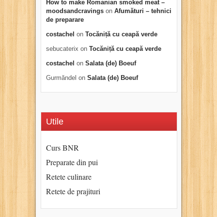
How to make Romanian smoked meat –
moodsandcravings
on
Afumături – tehnici
de preparare
costachel
on
Tocăniță cu ceapă verde
sebucaterix
on
Tocăniță cu ceapă verde
costachel
on
Salata (de) Boeuf
Gurmăndel
on
Salata (de) Boeuf
Utile
Curs BNR
Preparate din pui
Retete culinare
Retete de prajituri