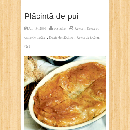
Plăcintă de pui
,
Jun 19, 2008
costachel
Rețete
Rețete cu
,
,
carne de pasăre
Rețete de plăcinte
Rețete de tocături
1