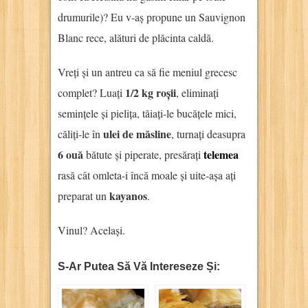
drumurile)? Eu v-aș propune un Sauvignon
Blanc rece, alături de plăcinta caldă.
Vreți și un antreu ca să fie meniul grecesc
1/2 kg roșii
complet? Luați
, eliminați
semințele și pielița, tăiați-le bucățele mici,
ulei de măsline
căliți-le în
, turnați deasupra
6 ouă
telemea
bătute și piperate, presărați
rasă cât omleta-i încă moale și uite-așa ați
kayanos
preparat un
.
Vinul? Același.
S-Ar Putea Să Vă Intereseze Și: