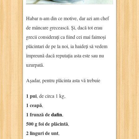
Habar n-am din ce motive, dar azi am chef
de mâncare grecească. Și, dacă tot erau
grecii considerați ca fiind cei mai faimoși
plăcintari de pe la noi, ia haideți să vedem
împreună dacă reputația asta este sau nu
uzurpată.
Așadar, pentru plăcinta asta vă trebuie
1 pui
, de circa 1 kg,
1 ceapă
,
1 frunză de
dafin
,
500 g foi de plăcintă
,
2 linguri de unt
,