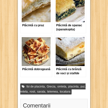
Plăcintă cu praz
Plăcintă de spanac
(spanakopita)
Plăcintă dobrogeană
Plăcintă cu brânză
de vaci și stafide
,
,
,
,
,
foi de placinta
Grecia
omleta
placinta
pui
,
,
,
,
reteta
rosii
sarata
telemea
tocatura
Comentarii