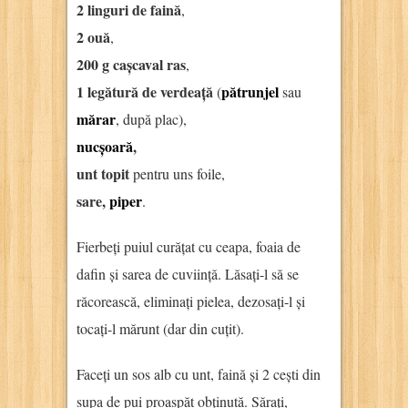
2 linguri de faină
,
2 ouă
,
200 g cașcaval ras
,
1 legătură de verdeață
pătrunjel
(
sau
mărar
, după plac),
nucșoară
,
unt topit
pentru uns foile,
sare,
piper
.
Fierbeți puiul curățat cu ceapa, foaia de
dafin și sarea de cuviință. Lăsați-l să se
răcorească, eliminați pielea, dezosați-l și
tocați-l mărunt (dar din cuțit).
Faceți un sos alb cu unt, faină și 2 cești din
supa de pui proaspăt obținută. Sărați,