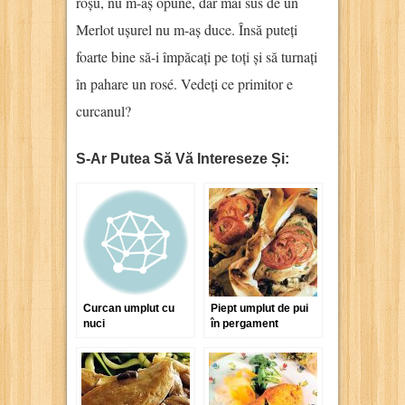
roșu, nu m-aș opune, dar mai sus de un
Merlot ușurel nu m-aș duce. Însă puteți
foarte bine să-i împăcați pe toți și să turnați
în pahare un rosé. Vedeți ce primitor e
curcanul?
S-Ar Putea Să Vă Intereseze Și:
Curcan umplut cu
Piept umplut de pui
nuci
în pergament