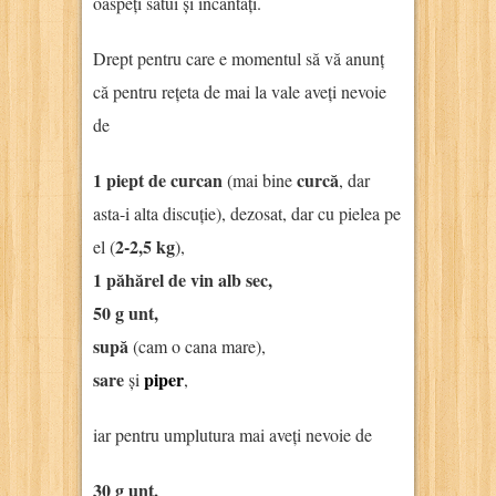
oaspeți sătui și încântați.
Drept pentru care e momentul să vă anunț
că pentru rețeta de mai la vale aveți nevoie
de
1 piept de curcan
curcă
(mai bine
, dar
asta-i alta discuție), dezosat, dar cu pielea pe
2-2,5 kg
el (
),
1 păhărel de vin alb sec,
50 g unt,
supă
(cam o cana mare),
sare
piper
și
,
iar pentru umplutura mai aveți nevoie de
30 g unt,