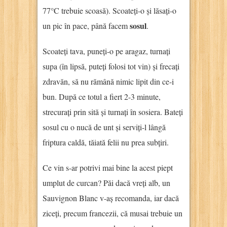
77°C trebuie scoasă). Scoateți-o și lăsați-o
sosul
un pic în pace, până facem
.
Scoateți tava, puneți-o pe aragaz, turnați
supa (în lipsă, puteți folosi tot vin) și frecați
zdravăn, să nu rămână nimic lipit din ce-i
bun. După ce totul a fiert 2-3 minute,
strecurați prin sită și turnați în sosiera. Bateți
sosul cu o nucă de unt și serviți-l lângă
friptura caldă, tăiată felii nu prea subțiri.
Ce vin s-ar potrivi mai bine la acest piept
umplut de curcan? Păi dacă vreți alb, un
Sauvignon Blanc v-aș recomanda, iar dacă
ziceți, precum francezii, că musai trebuie un