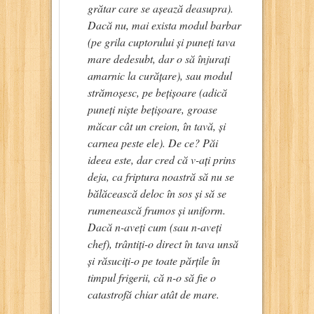
grătar care se așează deasupra).
Dacă nu, mai exista modul barbar
(pe grila cuptorului și puneți tava
mare dedesubt, dar o să înjurați
amarnic la curățare), sau modul
strămoșesc, pe bețișoare (adică
puneți niște bețișoare, groase
măcar cât un creion, în tavă, și
carnea peste ele). De ce? Păi
ideea este, dar cred că v-ați prins
deja, ca friptura noastră să nu se
bălăcească deloc în sos și să se
rumenească frumos și uniform.
Dacă n-aveți cum (sau n-aveți
chef), trântiți-o direct în tava unsă
și răsuciți-o pe toate părțile în
timpul frigerii, că n-o să fie o
catastrofă chiar atât de mare.