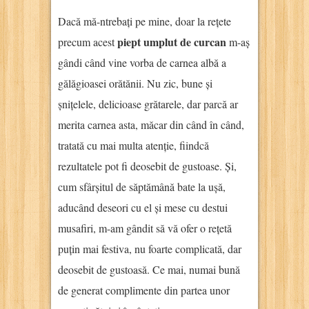
Dacă mă-ntrebați pe mine, doar la rețete
piept umplut de curcan
precum acest
m-aș
gândi când vine vorba de carnea albă a
gălăgioasei orătănii. Nu zic, bune și
șnițelele, delicioase grătarele, dar parcă ar
merita carnea asta, măcar din când în când,
tratată cu mai multa atenție, fiindcă
rezultatele pot fi deosebit de gustoase. Și,
cum sfârșitul de săptămână bate la ușă,
aducând deseori cu el și mese cu destui
musafiri, m-am gândit să vă ofer o rețetă
puțin mai festiva, nu foarte complicată, dar
deosebit de gustoasă. Ce mai, numai bună
de generat complimente din partea unor