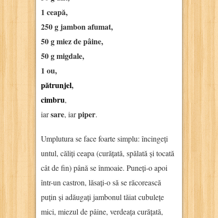
1 ceapă,
250 g jambon afumat,
50 g miez de pâine,
50 g migdale,
1 ou,
pătrunjel
,
cimbru
,
sare
piper
iar
, iar
.
Umplutura se face foarte simplu: încingeți
untul, căliți ceapa (curățată, spălată și tocată
cât de fin) până se înmoaie. Puneți-o apoi
într-un castron, lăsați-o să se răcorească
puțin și adăugați jambonul tăiat cubulețe
mici, miezul de pâine, verdeața curățată,