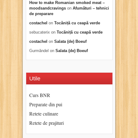
How to make Romanian smoked meat –
moodsandcravings
on
Afumături – tehnici
de preparare
costachel
on
Tocăniță cu ceapă verde
sebucaterix
on
Tocăniță cu ceapă verde
costachel
on
Salata (de) Boeuf
Gurmăndel
on
Salata (de) Boeuf
Utile
Curs BNR
Preparate din pui
Retete culinare
Retete de prajituri