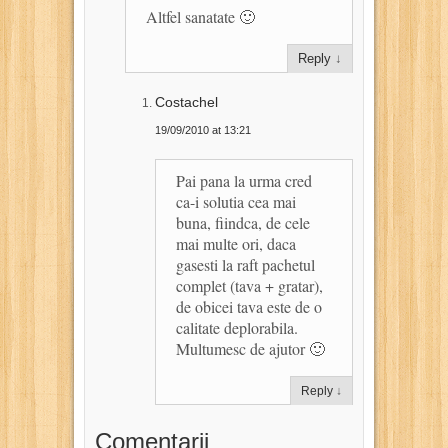
Altfel sanatate 🙂
Reply
↓
Costachel
19/09/2010 at 13:21
Pai pana la urma cred
ca-i solutia cea mai
buna, fiindca, de cele
mai multe ori, daca
gasesti la raft pachetul
complet (tava + gratar),
de obicei tava este de o
calitate deplorabila.
Multumesc de ajutor 🙂
Reply
↓
Comentarii