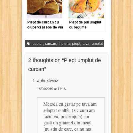
Piept de curcan cu
Piept de pui umplut
ciuperci și sos de vin
cu legume
cu smântână
,
,
,
,
,
cuptor
curcan
friptura
piept
tava
umplut
2 thoughts on “
Piept umplut de
curcan
”
aphextwinz
18/09/2010 at 14:16
Metoda cu gratar pe tava am
adaptat-o altfel (zic cum am
facut eu, poate ajuta): am
gasit un gratarel din metal
(nu stiu de care, ca nu ma