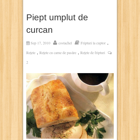
Piept umplut de
curcan
,
Sep 17, 2010
costachel
Fripturi la cuptor
,
,
Rețete
Rețete cu carne de pasăre
Rețete de fripturi
2