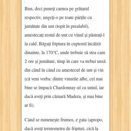
Bun, deci puneți carnea pe grătarul
respectiv, ungeți-o pe toate părțile cu
jumătate din unt (topit în prealabil),
amestecați restul de unt cu vinul și păstrați-l
la cald. Băgați friptura în cuptorul încălzit
dinainte, la 170°C, unde trebuie să stea cam
2 ore și jumătate, timp în care va trebui unsă
din când în când cu amestecul de unt și vin
(că veni vorba: dintre vinurile albe, cel mai
bine se împacă Chardonnay-ul cu untul, iar
dacă aveți prin cămară Madera, și mai bine
ar fi).
Când se rumenește frumos, e gata (apropo,
dacă aveți termometru de fripturi, cică la