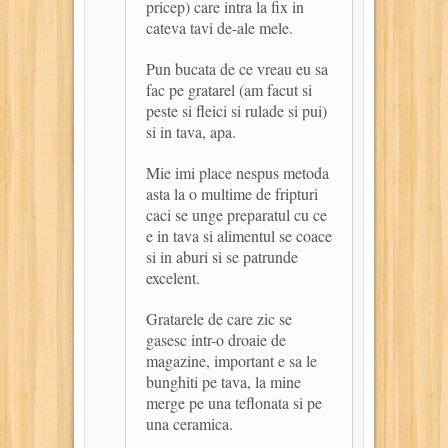
pricep) care intra la fix in
cateva tavi de-ale mele.
Pun bucata de ce vreau eu sa
fac pe gratarel (am facut si
peste si fleici si rulade si pui)
si in tava, apa.
Mie imi place nespus metoda
asta la o multime de fripturi
caci se unge preparatul cu ce
e in tava si alimentul se coace
si in aburi si se patrunde
excelent.
Gratarele de care zic se
gasesc intr-o droaie de
magazine, important e sa le
bunghiti pe tava, la mine
merge pe una teflonata si pe
una ceramica.