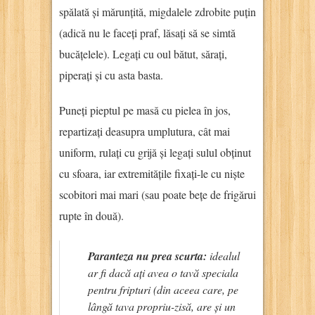
spălată și mărunțită, migdalele zdrobite puțin
(adică nu le faceți praf, lăsați să se simtă
bucățelele). Legați cu oul bătut, sărați,
piperați și cu asta basta.
Puneți pieptul pe masă cu pielea în jos,
repartizați deasupra umplutura, cât mai
uniform, rulați cu grijă și legați sulul obținut
cu sfoara, iar extremitățile fixați-le cu niște
scobitori mai mari (sau poate bețe de frigărui
rupte în două).
Paranteza nu prea scurta:
idealul
ar fi dacă ați avea o tavă speciala
pentru fripturi (din aceea care, pe
lângă tava propriu-zisă, are și un