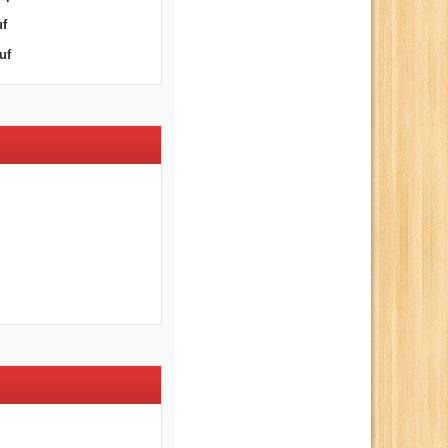
uf
uf