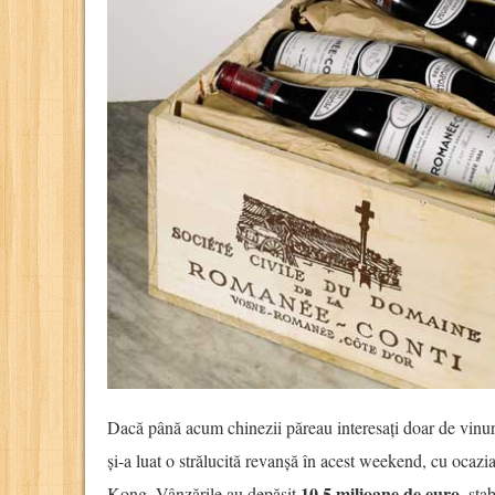
Dacă până acum chinezii păreau interesați doar de vinu
și-a luat o strălucită revanșă în acest weekend, cu ocazia
10,5 milioane de euro
Kong. Vânzările au depășit
, sta