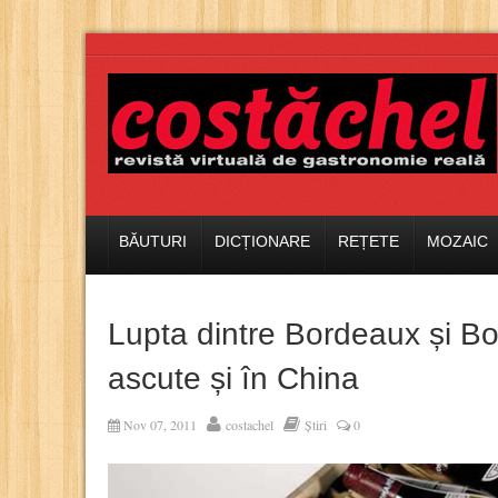
BĂUTURI
DICȚIONARE
REȚETE
MOZAIC
Lupta dintre Bordeaux și B
ascute și în China
Nov 07, 2011
costachel
Știri
0