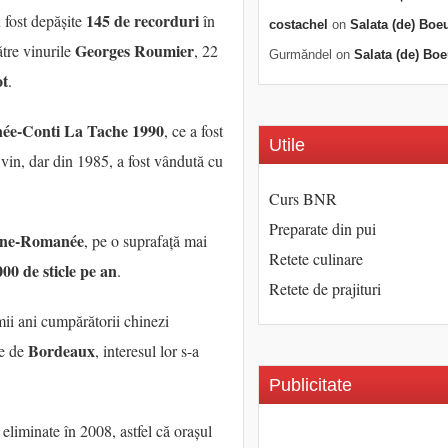
145 de recorduri
 fost depășite
în
costachel
on
Salata (de) Boe
Georges Roumier
ătre vinurile
, 22
Gurmăndel
on
Salata (de) Boe
ot
.
ée-Conti La Tache 1990
, ce a fost
Utile
 vin, dar din 1985, a fost vândută cu
Curs BNR
Preparate din pui
ne-Romanée
, pe o suprafață mai
Retete culinare
000 de sticle pe an
.
Retete de prajituri
mii ani cumpărătorii chinezi
Bordeaux
le de
, interesul lor s-a
Publicitate
eliminate în 2008, astfel că orașul