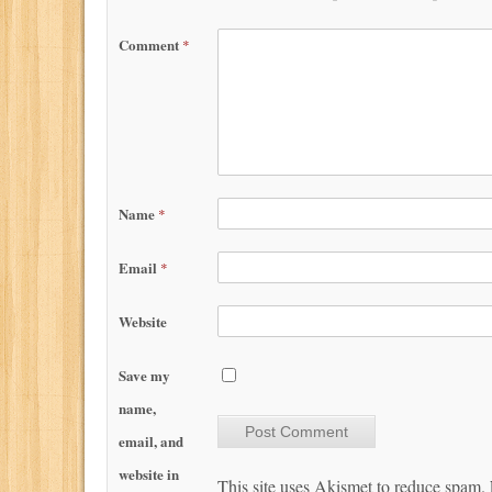
Comment
*
Name
*
Email
*
Website
Save my
name,
email, and
website in
This site uses Akismet to reduce spam.