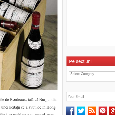
Pe secțiuni
rile de Bordeaux, iată că Burgundia
 unei licitații ce a avut loc în Hong
bilind-se astfel un nou record, care