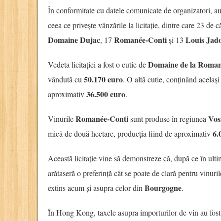
În conformitate cu datele comunicate de organizatori, au
ceea ce privește vânzările la licitație, dintre care 23 de c
Domaine Dujac
Romanée-Conti
Louis Jad
, 17
și 13
Domaine de la Roman
Vedeta licitației a fost o cutie de
50.170 euro
vândută cu
. O altă cutie, conținând același
36.500 euro
aproximativ
.
Romanée-Conti
Vos
Vinurile
sunt produse în regiunea
6.
mică de două hectare, producția fiind de aproximativ
Această licitație vine să demonstreze că, după ce în ulti
arătaseră o preferință cât se poate de clară pentru vinuri
Bourgogne
extins acum și asupra celor din
.
În Hong Kong, taxele asupra importurilor de vin au fost 