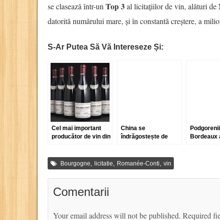
Top 3
se clasează într-un
al licitațiilor de vin, alături de
datorită numărului mare, și în constantă creștere, a milio
S-Ar Putea Să Vă Intereseze Și:
Cel mai important
China se
Podgorenii
producător de vin din
îndrăgostește de
Bordeaux 
lume
vinurile toscane
la tehnolog
sofisticate
lor cu vinu
,
,
,
Bourgogne
licitatie
Romanée-Conti
vin
contrafăcu
Comentarii
Your email address will not be published.
Required fi