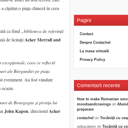
 a căpătat-o piața chineză în ceea
Pagini
rată ca fiind
„biblioteca de referință
Contact
Acker Merrall and
nă de licitații
Despre Costachel
La masa virtuală
Privacy Policy
i excepționale, ceea ce reflectă
nuri ale Burgundiei pe piața
st eveniment. Au fost vândute
Comentarii recente
 ocazie.
How to make Romanian smo
nuri de Bourgogne și pivnița lui
moodsandcravings
on
Afumăt
preparare
John Kapon
Acker
rat
, directorul
costachel
on
Tocăniță cu cea
sebucaterix
on
Tocăniță cu c