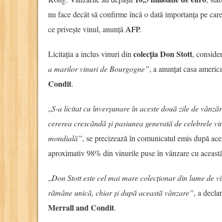
nu face decât să confirme încă o dată importanța pe care
ce privește vinul, anunță
AFP
.
colecția Don Stott
Licitația a inclus vinuri din
, conside
a marilor vinuri de Bourgogne”
, a anunțat casa america
Condit
.
„
S-a licitat cu înverșunare în aceste două zile de vânzăr
cererea crescândă și pasiunea generată de celebrele vi
mondială”
, se precizează în comunicatul emis după ace
aproximativ 98% din vinurile puse în vânzare cu această
„
Don Stott este cel mai mare colecționar din lume de vi
rămâne unică, chiar și după această vânzare”
, a decla
Merrall and Condit
.