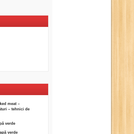
ked meat –
uri – tehnici de
pă verde
eapă verde