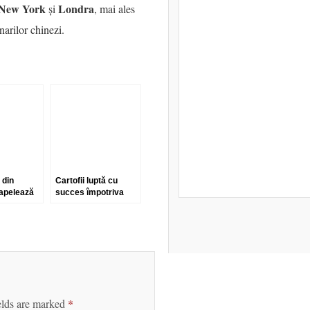
New York
Londra
și
, mai ales
narilor chinezi.
 din
Cartofii luptă cu
apelează
succes împotriva
ii
ronțăitului dintre
 în lupta
mese
rile
te
elds are marked
*