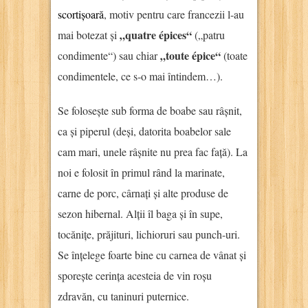
scortișoară
, motiv pentru care francezii l-au
„quatre épices“
mai botezat și
(„patru
„toute épice“
condimente“) sau chiar
(toate
condimentele, ce s-o mai întindem…).
Se folosește sub forma de boabe sau râșnit,
ca și piperul (deși, datorita boabelor sale
cam mari, unele râșnite nu prea fac față). La
noi e folosit în primul rând la marinate,
carne de porc, cârnați și alte produse de
sezon hibernal. Alții îl baga și în supe,
tocănițe, prăjituri, lichioruri sau punch-uri.
Se înțelege foarte bine cu carnea de vânat și
sporește cerința acesteia de vin roșu
zdravăn, cu taninuri puternice.