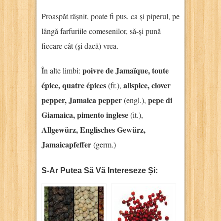
Proaspăt râșnit, poate fi pus, ca și piperul, pe
lângă farfuriile comesenilor, să-și pună
fiecare cât (și dacă) vrea.
poivre de Jamaïque, toute
În alte limbi:
épice, quatre épices
allspice, clover
(fr.),
pepper, Jamaica pepper
pepe di
(engl.),
Giamaica, pimento inglese
(it.),
Allgewürz, Englisches Gewürz,
Jamaicapfeffer
(germ.)
S-Ar Putea Să Vă Intereseze Și: