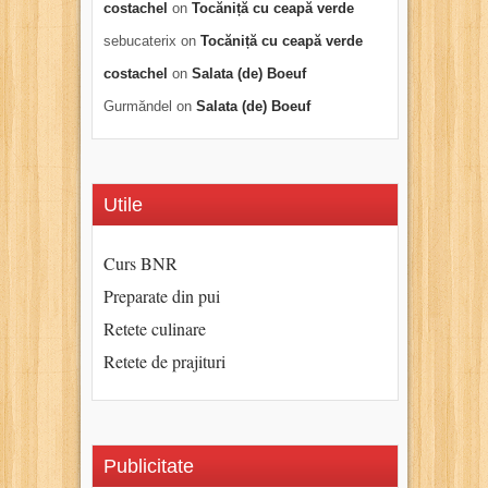
costachel
on
Tocăniță cu ceapă verde
sebucaterix
on
Tocăniță cu ceapă verde
costachel
on
Salata (de) Boeuf
Gurmăndel
on
Salata (de) Boeuf
Utile
Curs BNR
Preparate din pui
Retete culinare
Retete de prajituri
Publicitate