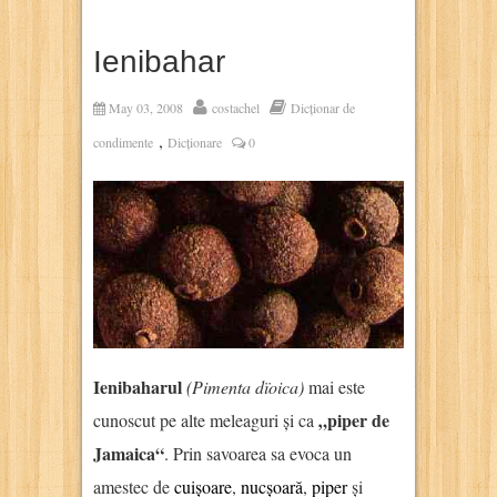
Ienibahar
May 03, 2008
costachel
Dicționar de
,
condimente
Dicționare
0
Ienibaharul
(Pimenta dïoica)
mai este
„piper de
cunoscut pe alte meleaguri și ca
Jamaica“
. Prin savoarea sa evoca un
amestec de
cuișoare
,
nucșoară
,
piper
și