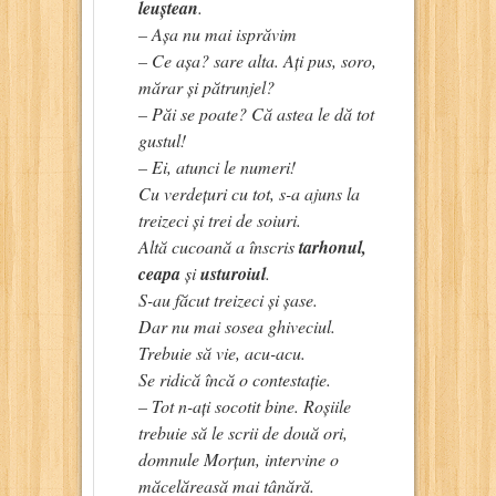
leuștean
.
– Așa nu mai isprăvim
– Ce așa? sare alta. Ați pus, soro,
mărar și pătrunjel?
– Păi se poate? Că astea le dă tot
gustul!
– Ei, atunci le numeri!
Cu verdețuri cu tot, s-a ajuns la
treizeci și trei de soiuri.
Altă cucoană a înscris
tarhonul,
ceapa
și
usturoiul
.
S-au făcut treizeci și șase.
Dar nu mai sosea ghiveciul.
Trebuie să vie, acu-acu.
Se ridică încă o contestație.
– Tot n-ați socotit bine. Roșiile
trebuie să le scrii de două ori,
domnule Morțun, intervine o
măcelăreasă mai tânără.