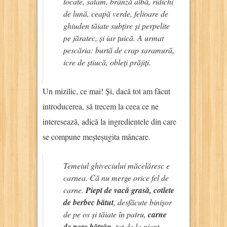
tocate, salam, brânză albă, ridichi
de lună, ceapă verde, felioare de
ghiuden tăiate subțire și perpelite
pe jăratec, și iar țuică. A urmat
pescăria: burtă de crap saramură,
icre de știucă, obleți prăjiți.
Un mizilic, ce mai! Și, dacă tot am făcut
introducerea, să trecem la ceea ce ne
interesează, adică la ingredientele din care
se compune meșteșugita mâncare.
Temeiul ghiveciului măcelăresc e
carnea. Că nu merge orice fel de
carne.
Piept de vacă grasă, cotlete
de berbec bătut
, desfăcute binișor
de pe os și tăiate în patru,
carne
de porc bătrân
, tot de la piept,