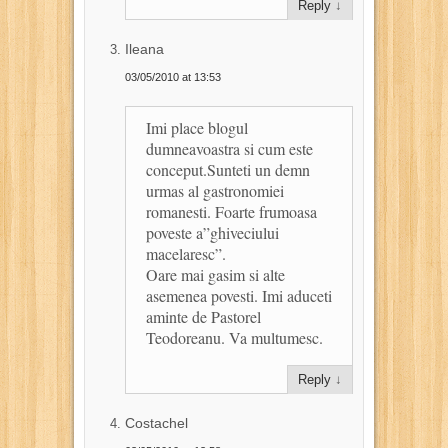
Reply
↓
Ileana
03/05/2010 at 13:53
Imi place blogul
dumneavoastra si cum este
conceput.Sunteti un demn
urmas al gastronomiei
romanesti. Foarte frumoasa
poveste a”ghiveciului
macelaresc”.
Oare mai gasim si alte
asemenea povesti. Imi aduceti
aminte de Pastorel
Teodoreanu. Va multumesc.
Reply
↓
Costachel