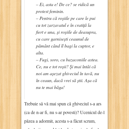
– Ei, asta e! De ce? se ridică un
protest feminin.
– Pentru că roșiile pe care le pui
cu tot zarzavatul e în cratiță la
fiert e una, și roșiile de deasupra,
cu care garnisești ceaunul de
pământ când îl bagi la cuptor, e
alta.
– Fugi, soro, cu bazaconiile astea.
Ce, nu e tot roșii? Şi mai întâi că
noi am așezat ghiveciul în tavă, nu
în ceaun, dacă vrei să știi. Așa că
nu te mai băga!
Trebuie să vă mai spun că ghiveciul s-a ars
(ca de n-ar fi, nu s-ar povesti)? Ucenicul de-l
păzea a adormit, acesta s-a făcut scrum,