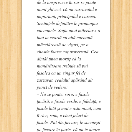
de la unsprezece în sus se poate
numi ghiveci, că nu zarzavatul e
important, principalul e carnea.
Sentințele definitive le pronunțau
cucoanele. Soția unui măcelar s-a
luat la ceartă cu altă cucoană
măcelăreasă de vizavi, pe o
chestie foarte controversată. Cea
dintâi ținea morțiș că la
numărătoare trebuie să pui
fasolea ca un singur fel de
zarzavat, cealaltă apărând alt
punct de vedere:
– Nu se poate, soro, e fasole
țucără, e fasole verde, e fideluță, e
fasole lată și mai e asta nouă, cum
îi zice, soia, e cinci feluri de
fasole. Pui din fiecare, le socotești
pe fiecare în parte, că nu te doare