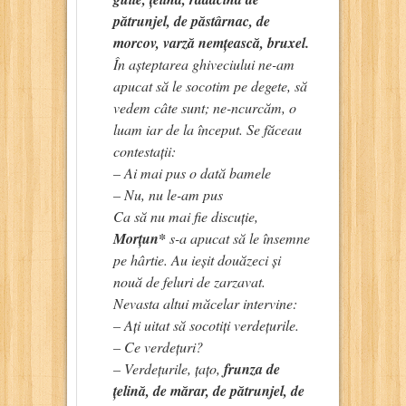
pătrunjel, de păstârnac, de
morcov, varză nemțească, bruxel.
În așteptarea ghiveciului ne-am
apucat să le socotim pe degete, să
vedem câte sunt; ne-ncurcăm, o
luam iar de la început. Se făceau
contestații:
– Ai mai pus o dată bamele
– Nu, nu le-am pus
Ca să nu mai fie discuție,
Morțun*
s-a apucat să le însemne
pe hârtie. Au ieșit douăzeci și
nouă de feluri de zarzavat.
Nevasta altui măcelar intervine:
– Ați uitat să socotiți verdețurile.
– Ce verdețuri?
– Verdețurile, țațo,
frunza de
țelină, de mărar, de pătrunjel, de