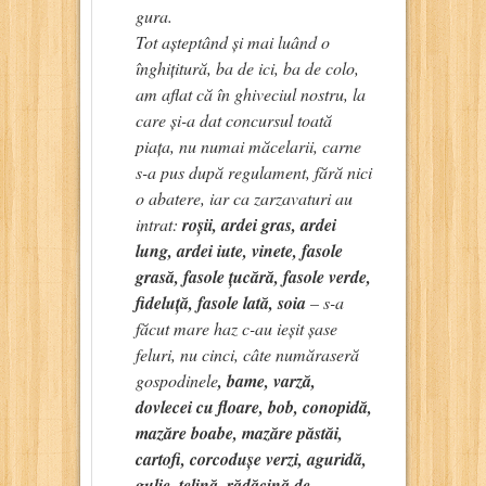
gura.
Tot așteptând și mai luând o
înghițitură, ba de ici, ba de colo,
am aflat că în ghiveciul nostru, la
care și-a dat concursul toată
piața, nu numai măcelarii, carne
s-a pus după regulament, fără nici
o abatere, iar ca zarzavaturi au
intrat:
roșii, ardei gras, ardei
lung, ardei iute, vinete, fasole
grasă, fasole țucără, fasole verde,
fideluță, fasole lată, soia
– s-a
făcut mare haz c-au ieșit șase
feluri, nu cinci, câte număraseră
gospodinele
, bame, varză,
dovlecei cu floare, bob, conopidă,
mazăre boabe, mazăre păstăi,
cartofi, corcodușe verzi, aguridă,
gulie, țelină, rădăcină de