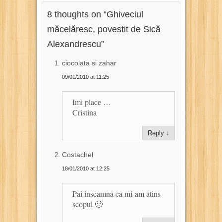
8 thoughts on “
Ghiveciul
măcelăresc, povestit de Sică
Alexandrescu
”
ciocolata si zahar
09/01/2010 at 11:25
Imi place …
Cristina
Reply
↓
Costachel
18/01/2010 at 12:25
Pai inseamna ca mi-am atins
scopul 🙂