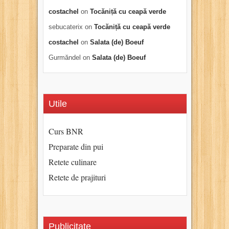
costachel
on
Tocăniță cu ceapă verde
sebucaterix
on
Tocăniță cu ceapă verde
costachel
on
Salata (de) Boeuf
Gurmăndel
on
Salata (de) Boeuf
Utile
Curs BNR
Preparate din pui
Retete culinare
Retete de prajituri
Publicitate