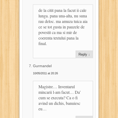
de la citit pana la facut ii cale
lunga. pana una-alta, nu suna
rau deloc. ma amuza tuica aia
ce se tot gusta in pauzele de
povestit ca ma si mir de
coerenta textului pana la
final.
Reply
↓
Gurmandel
10/05/2011 at 20:26
Magistre… Inventarul
mincarii l-am facut… Da’
cum se executa? Ca o fi
avind un dichis, banuiesc
eu…