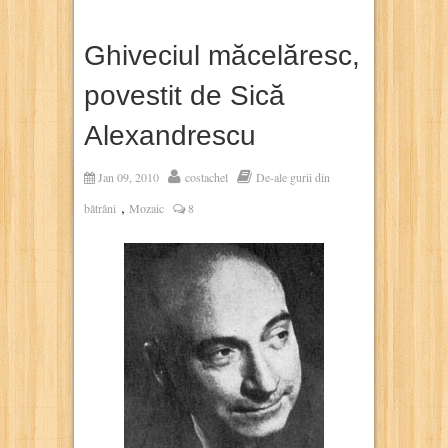
Ghiveciul măcelăresc,
povestit de Sică
Alexandrescu
Jan 09, 2010
costachel
De-ale gurii din
,
bătrâni
Mozaic
8