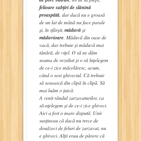
felioare subțiri de slănină
proaspătă
, dar dacă nu e groasă
de un lat de mână nu face parale
și, în sfârșit,
măduvă
și
măduvioare
. Măduvă din oase de
vacă, dar trebuie și măduvă mai
tânără, de vițel. O să ne dăm
seama de rezultat și o să înțelegem
de ce-i zice măcelăresc, acum,
când o sosi ghiveciul. Că trebuie
să sosească din clipă în clipă. Să
mai luăm o țuică.
A venit rândul zarzavaturilor, ca
să-nțelegem și de ce-i zice ghiveci.
Aici a fost o mare dispută. Unii
susțineau că dacă nu trece de
douăzeci de feluri de zarzavat, nu
e ghiveci. Alții erau de părere că