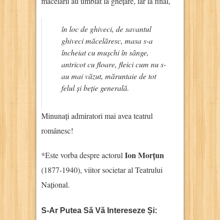
măcelarii au umblat la ghețare, iar la final,
în loc de ghiveci, de savantul
ghiveci măcelăresc, masa s-a
încheiat cu mușchi în sânge,
antricot cu floare, fleici cum nu s-
au mai văzut, măruntaie de tot
felul și beție generală.
Minunați admiratori mai avea teatrul
românesc!
Ion Morțun
*Este vorba despre actorul
(1877-1940), viitor societar al Teatrului
Național.
S-Ar Putea Să Vă Intereseze Și: