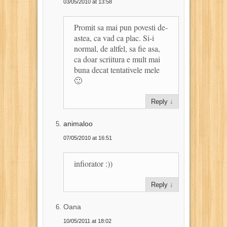
03/05/2010 at 13:58
Promit sa mai pun povesti de-
astea, ca vad ca plac. Si-i
normal, de altfel, sa fie asa,
ca doar scriitura e mult mai
buna decat tentativele mele
🙂
Reply
↓
animaloo
07/05/2010 at 16:51
infiorator :))
Reply
↓
Oana
10/05/2011 at 18:02