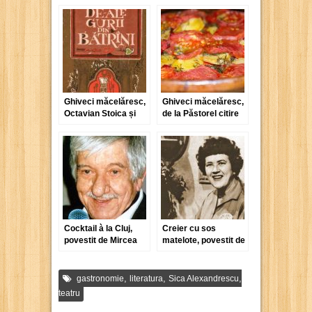
Ghiveci măcelăresc,
Ghiveci măcelăresc,
Octavian Stoica și
de la Păstorel citire
De-ale gurii din
bătrâni
Cocktail à la Cluj,
Creier cu sos
povestit de Mircea
matelote, povestit de
Micu
Julia Child
,
,
,
gastronomie
literatura
Sica Alexandrescu
teatru