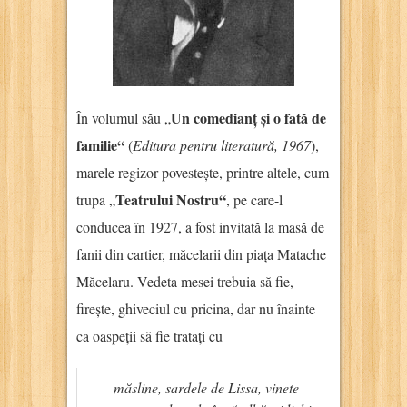
Un comedianț și o fată de
În volumul său „
familie“
(
Editura pentru literatură, 1967
),
marele regizor povestește, printre altele, cum
Teatrului Nostru“
trupa „
, pe care-l
conducea în 1927, a fost invitată la masă de
fanii din cartier, măcelarii din piața Matache
Măcelaru. Vedeta mesei trebuia să fie,
firește, ghiveciul cu pricina, dar nu înainte
ca oaspeții să fie tratați cu
măsline, sardele de Lissa, vinete