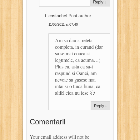
Reply
↓
costachel
Post author
11/05/2011 at 07:40
Am sa dau si reteta
completa, in curand (dar
sa se mai coaca si
legumele, ca acuma…)
Plus ca, asta ca sa-i
raspund si Oanei, am
nevoie sa gasesc mai
intai si-o tuica buna, ca
altfel cica nu iese 🙂
Reply
↓
Comentarii
Your email address will not be