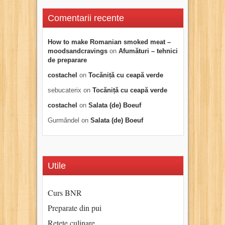
Comentarii recente
How to make Romanian smoked meat –
moodsandcravings
on
Afumături – tehnici
de preparare
costachel
on
Tocăniță cu ceapă verde
sebucaterix
on
Tocăniță cu ceapă verde
costachel
on
Salata (de) Boeuf
Gurmăndel
on
Salata (de) Boeuf
Utile
Curs BNR
Preparate din pui
Retete culinare