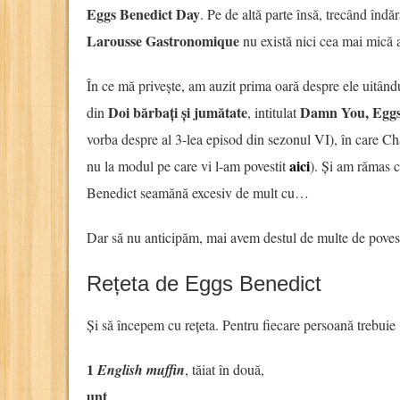
Eggs Benedict Day
. Pe de altă parte însă, trecând înd
Larousse Gastronomique
nu există nici cea mai mică a
În ce mă privește, am auzit prima oară despre ele uitân
Doi bărbați și jumătate
Damn You, Eggs
din
, intitulat
vorba despre al 3-lea episod din sezonul VI), în care Ch
aici
nu la modul pe care vi l-am povestit
). Și am rămas c
Benedict seamănă excesiv de mult cu…
Dar să nu anticipăm, mai avem destul de multe de povest
Rețeta de Eggs Benedict
Și să începem cu rețeta. Pentru fiecare persoană trebuie
1
English muffin
, tăiat în două,
unt
,