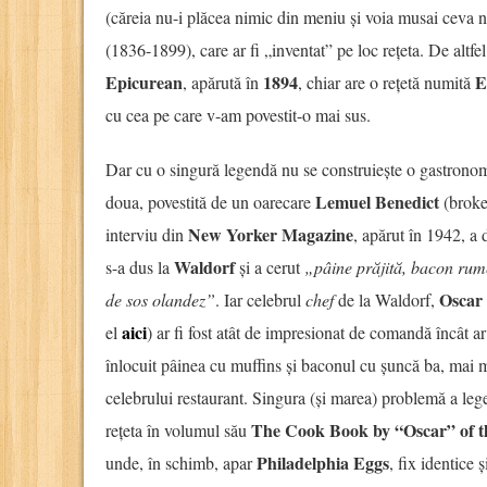
(căreia nu-i plăcea nimic din meniu și voia musai ceva 
(1836-1899), care ar fi „inventat” pe loc rețeta. De altfe
Epicurean
1894
E
, apărută în
, chiar are o rețetă numită
cu cea pe care v-am povestit-o mai sus.
Dar cu o singură legendă nu se construiește o gastrono
Lemuel Benedict
doua, povestită de un oarecare
(broke
New Yorker Magazine
interviu din
, apărut în 1942, a 
Waldorf
s-a dus la
și a cerut
„pâine prăjită, bacon rume
Oscar
de sos olandez”
. Iar celebrul
chef
de la Waldorf,
aici
el
) ar fi fost atât de impresionat de comandă încât ar 
înlocuit pâinea cu muffins și baconul cu șuncă ba, mai mul
celebrului restaurant. Singura (și marea) problemă a le
The Cook Book by “Oscar” of t
rețeta în volumul său
Philadelphia Eggs
unde, în schimb, apar
, fix identice 