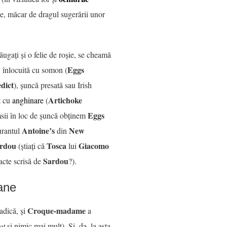
ne, măcar de dragul sugerării unor
ăugați și o felie de roșie, se cheamă
Eggs
i înlocuită cu somon (
dict
), șuncă presată sau Irish
Artichoke
it cu
anghinare
(
Eggs
amsii în loc de șuncă obținem
Antoine’s
New
aurantul
din
ardou
Tosca
Giacomo
(știați că
lui
Sardou
 acte scrisă de
?).
ane
Croque-madame
 adică, și
a
ot
și nimic mai mult). Și, da, la asta