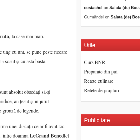
costachel
on
Salata (de) Boe
Gurmăndel
on
Salata (de) Boe
trufă
, la case mai mari.
Utile
se ung cu unt, se pune peste fiecare
nă sosul și cu asta basta.
Curs BNR
Preparate din pui
Retete culinare
Retete de prajituri
unt absolut obsedați să-și
idice, au țesut și în jurul
 o groază de legende.
Publicitate
urma unei discuții ce ar fi avut loc
k
LeGrand Benedict
, între doamna