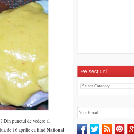
Pe secțiuni
? Din punctul de vedere al
National
ziua de 16 aprilie ca fiind