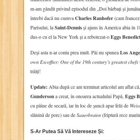
m-am gândit privind episodul din „Doi bărbați și jumăta
Charles Ranhofer
întrebi dacă nu cumva
(cam francez d
Saint-Dennis
Parisului, la
și ajuns în America abia în 18
Eggs Benedic
dus-o cu el la New York și a rebotezat-o
Los Ange
Deși asta n-ar conta prea mult. Păi nu spunea
own Escoffier: One of the 19th century’s greatest che
trăiți!
Update:
Abia după ce am terminat articolul am aflat că,
Gunderson
Eggs B
a creat, în onoarea actualului Papă,
cu pâine de secară, iar în loc de șuncă apar felii de
Weis
slănină de porc) sau de
Sauerbraten
(friptură rece marin
S-Ar Putea Să Vă Intereseze Și: