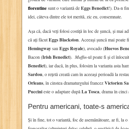
florentine
Eggs Benedict
sunt o variantă de
!). Da-n fi
idei, câteva dintre ele tot merită, zic eu, consemnate.
Așa că, dacă veți folosi costiță în loc de șuncă, și mai ad
Eggs Blackston
că ați făcut
. Aceeași șuncă mai poate f
Hemingway
Eggs Royale
Huevos Bene
sau
), avocado (
Irish Benedict
Bacon (
).
Muffin
-ul poate fi și el înlocu
Benedict
), iar dacă, în plus, folosim la varianta asta h
Sardou
, o rețetă creată cam în aceeași perioadă la rest
Orleans
Victorien S
, în cinstea dramaturgului francez
Puccini
La Tosca
este o adaptare după
, drama în cinci
Pentru americani, toate-s americ
Și în fine, tot o variantă, foc de asemănătoare, ar fi, la o
francezilor (altminteri deloc celebră, o gustărică de
bistr