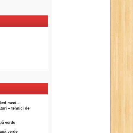
ked meat –
uri – tehnici de
pă verde
eapă verde