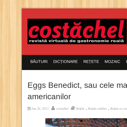
BĂUTURI
DICȚIONARE
REȚETE
MOZAIC
Eggs Benedict, sau cele ma
americanilor
,
,
Jan 26, 2012
costachel
Rețete
Rețete celebre
Rețete cu ou