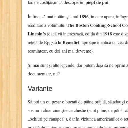
piept de pui
loc de costiță/șuncă descoperim
.
1896
În fine, să mai notăm și anul
, în care apare, în îngr
The Boston Cooking-School C
reeditare a volumului
Lincoln’s
1918
(dacă vă interesează, ediția din
este dis
Eggs à la Benedict
rețetă de
, aproape identică cu cea d
reamintesc, cu doi ani mai devreme).
Și mai sunt și alte legende, dar putem deja să ne oprim a
documentare, nu?
Variante
Să pui un ou peste o bucată de pâine prăjită, să adaugi o
sos nu-i chiar cine știe ce chestie (sunt pline, de pildă, 
„ochiuri pe canapea”), dar în viziunea americanilor o reț
groază de variante care numai și numai de la ea pornesc 