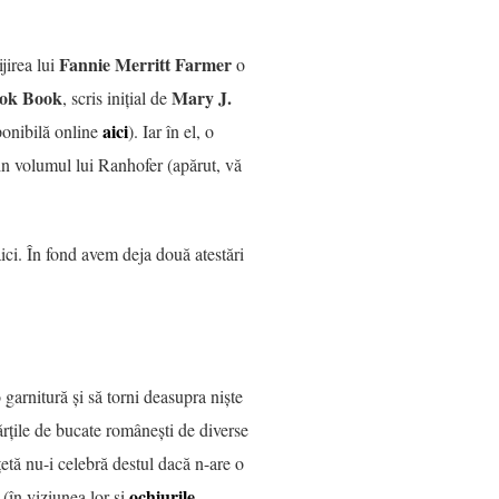
Fannie Merritt Farmer
ijirea lui
o
ook Book
Mary J.
, scris inițial de
aici
ponibilă online
). Iar în el, o
in volumul lui Ranhofer (apărut, vă
ici. În fond avem deja două atestări
 garnitură și să torni deasupra niște
cărțile de bucate românești de diverse
etă nu-i celebră destul dacă n-are o
ochiurile
(în viziunea lor și