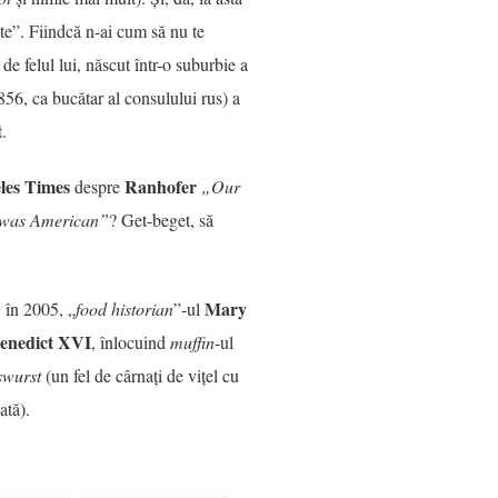
te”. Fiindcă n-ai cum să nu te
e felul lui, născut într-o suburbie a
56, ca bucătar al consulului rus) a
t
.
les Times
Ranhofer
despre
„Our
fs was American”
? Get-beget, să
Mary
 în 2005, „
food historian
”-ul
enedict XVI
, înlocuind
muffin
-ul
swurst
(un fel de cârnați de vițel cu
ată).