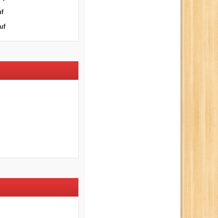
uf
uf