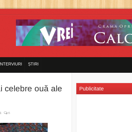
INTERVIURI
ȘTIRI
i celebre ouă ale
Publicitate
ă
6