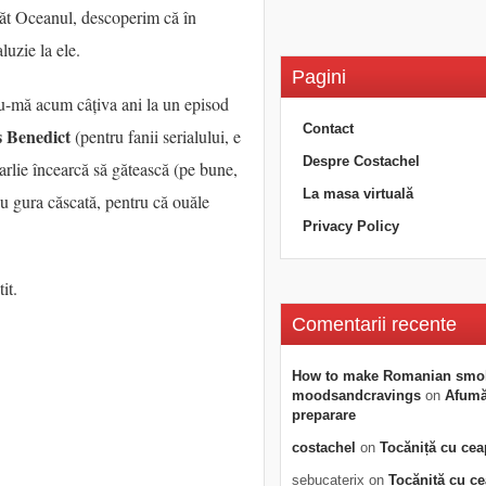
ărăt Oceanul, descoperim că în
luzie la ele.
Pagini
du-mă acum câțiva ani la un episod
Contact
 Benedict
(pentru fanii serialului, e
Despre Costachel
arlie încearcă să gătească (pe bune,
La masa virtuală
u gura căscată, pentru că ouăle
Privacy Policy
it.
Comentarii recente
How to make Romanian smo
moodsandcravings
on
Afumăt
preparare
costachel
on
Tocăniță cu cea
sebucaterix
on
Tocăniță cu c