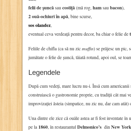
felii de șuncă
costiță
ham
bacon
sau
(mă rog,
sau
),
2 ouă-ochiuri în apă
, bine scurse,
sos olandez
,
eventual ceva verdeață pentru decor, ba chiar o felie de
Feliile de chifla (ca să nu zic
muffin
) se prăjesc un pic, 
jumătate o felie de șuncă, tăiată rotund, apoi oul, se toar
Legendele
După cum vedeți, mare lucru nu-i. Însă cum americanii s
construiască o gastronomie proprie, cu tradiții cât mai ver
improvizației ăsteia (simpatice, nu zic nu, dar cam atât)
Una dintre ele zice că ouăle astea ar fi fost inventate în 
1860
Delmonico’s
New Yor
pe la
, în restaurantul
din