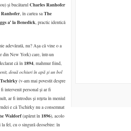
Charles Ranhofer
nou) și bucătarul
Ranhofer
The
l
, în cartea sa
ggs a’ la Benedick
, practic identică
mie adevărată, nu? Așa că vine o a
r din New York) care, într-un
1894
declarat că în
, mahmur fiind,
nit, două ochiuri în apă și un bol
 Tschirky
(v-am mai povestit despre
fi intervenit personal și ar fi
t, ar fi introdus și rețeta în meniul
gendei e că Tschirky nu a consemnat
he Waldorf
1896
(apărut în
), acolo
și la fel, cu o singură deosebire: în