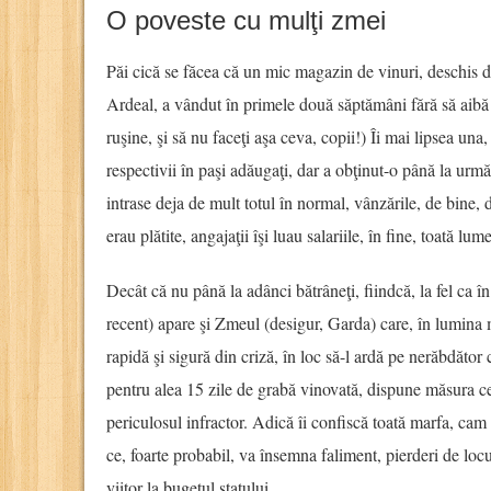
O poveste cu mulţi zmei
Păi cică se făcea că un mic magazin de vinuri, deschis d
Ardeal, a vândut în primele două săptămâni fără să aibă to
ruşine, şi să nu faceţi aşa ceva, copii!) Îi mai lipsea una,
respectivii în paşi adăugaţi, dar a obţinut-o până la urmă,
intrase deja de mult totul în normal, vânzările, de bine, 
erau plătite, angajaţii îşi luau salariile, în fine, toată lu
Decât că nu până la adânci bătrâneţi, fiindcă, la fel ca 
recent) apare şi Zmeul (desigur, Garda) care, în lumina m
rapidă şi sigură din criză, în loc să-l ardă pe nerăbdăt
pentru alea 15 zile de grabă vinovată, dispune măsura c
periculosul infractor. Adică îi confiscă toată marfa, ca
ce, foarte probabil, va însemna faliment, pierderi de loc
viitor la bugetul statului.