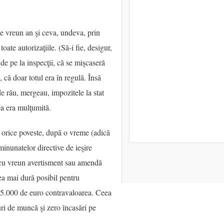
e vreun an şi ceva, undeva, prin
ate autorizaţiile. (Să-i fie, desigur,
 de pe la inspecţii, că se mişcaseră
 că doar totul era în regulă. Însă
de rău, mergeau, impozitele la stat
mea era mulţumită.
în orice poveste, după o vreme (adică
inunatelor directive de ieşire
or cu vreun avertisment sau amendă
ea mai dură posibil pentru
m 5.000 de euro contravaloarea. Ceea
uri de muncă şi zero încasări pe