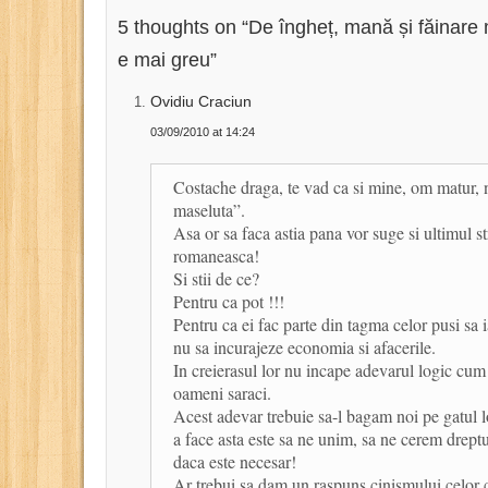
5 thoughts on “
De îngheț, mană și făinare 
e mai greu
”
Ovidiu Craciun
03/09/2010 at 14:24
Costache draga, te vad ca si mine, om matur, 
maseluta”.
Asa or sa faca astia pana vor suge si ultimul 
romaneasca!
Si stii de ce?
Pentru ca pot !!!
Pentru ca ei fac parte din tagma celor pusi sa i
nu sa incurajeze economia si afacerile.
In creierasul lor nu incape adevarul logic cum
oameni saraci.
Acest adevar trebuie sa-l bagam noi pe gatul l
a face asta este sa ne unim, sa ne cerem dreptu
daca este necesar!
Ar trebui sa dam un raspuns cinismului celor c