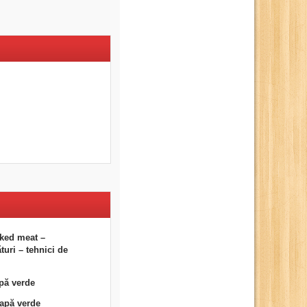
ked meat –
uri – tehnici de
pă verde
eapă verde