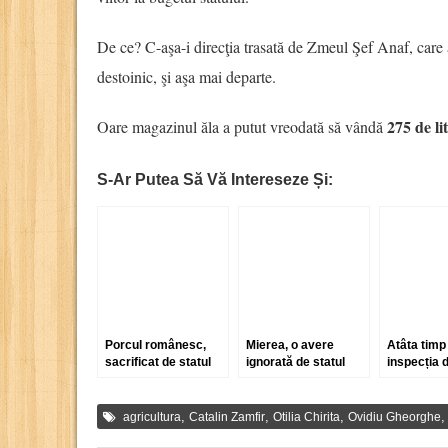
De ce? C-aşa-i direcţia trasată de Zmeul Şef Anaf, care are
destoinic, şi aşa mai departe.
275 de lit
Oare magazinul ăla a putut vreodată să vândă
S-Ar Putea Să Vă Intereseze Și:
Porcul românesc,
Mierea, o avere
Atâta timp
sacrificat de statul
ignorată de statul
inspecția 
român
român
specialita
face pe hâ
avea în co
,
,
,
agricultura
Catalin Zamfir
Otilia Chirita
Ovidiu Gheorghe
vinuri-pro