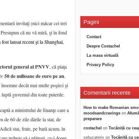
Pagini
ntarii invitaţi (nici măcar cei trei
? Presupun că nu vă miră, şi în fond
Contact
a fost lansat recent şi la Shanghai
,
Despre Costachel
La masa virtuală
Privacy Policy
ctorul general al PNVV
, că piaţa
50 de milioane de euro pe an
tiv
.
 însemne decât mai multe poşirci şi
Comentarii recente
 luptă guvernul din toate puterile.
How to make Romanian smo
eaptă a ministrului de finanţe care a
moodsandcravings
on
Afumăt
en de 60 de zile dările la stat, de
preparare
. Adică stai, frate, pe bară acum, în
costachel
on
Tocăniță cu cea
are trebuie să-i plăteşti, ce-l doare
sebucaterix
on
Tocăniță cu c