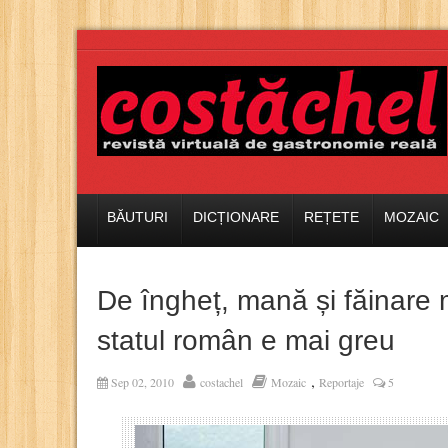
BĂUTURI
DICȚIONARE
REȚETE
MOZAIC
De îngheț, mană și făinare 
statul român e mai greu
,
Sep 02, 2010
costachel
Mozaic
Reportaje
5