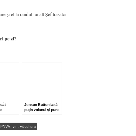
 şi el la rândul lui alt Şef trasator
ri pe zi
?
 cât
Jenson Button lasă
de
puțin volanul și pune
te se va
mâna pe pahar
rtie, vom
ntinuare
,
,
,
PNVV
vin
viticultura
blemă!