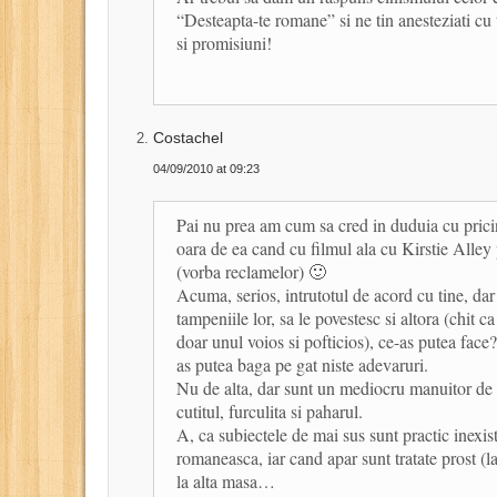
“Desteapta-te romane” si ne tin anesteziati cu t
si promisiuni!
Costachel
04/09/2010 at 09:23
Pai nu prea am cum sa cred in duduia cu prici
oara de ea cand cu filmul ala cu Kirstie Alley
(vorba reclamelor) 🙂
Acuma, serios, intrutotul de acord cu tine, dar
tampeniile lor, sa le povestesc si altora (chit ca
doar unul voios si pofticios), ce-as putea face
as putea baga pe gat niste adevaruri.
Nu de alta, dar sunt un mediocru manuitor de 
cutitul, furculita si paharul.
A, ca subiectele de mai sus sunt practic inexi
romaneasca, iar cand apar sunt tratate prost (la
la alta masa…