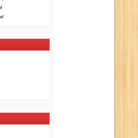
uf
uf