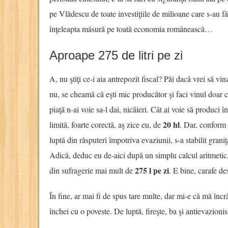
pe Vlădescu de toate investiţiile de milioane care s-au f
înţeleapta măsură pe toată economia românească…
Aproape 275 de litri pe zi
A, nu ştiţi ce-i aia antrepozit fiscal? Păi dacă vrei să vi
nu, se cheamă că eşti mic producător şi faci vinul doar ca 
piaţă n-ai voie sa-l dai, nicăieri. Cât ai voie să produc
20 hl
limită, foarte corectă, aş zice eu, de
. Dar, conform
luptă din răsputeri împotriva evaziunii, s-a stabilit grani
Adică, deduc eu de-aici după un simplu calcul aritmetic,
275 l pe zi
din sufragerie mai mult de
. E bine, carafe d
În fine, ar mai fi de spus tare multe, dar mi-e că mă înc
închei cu o poveste. De luptă, fireşte, ba şi antievazioni