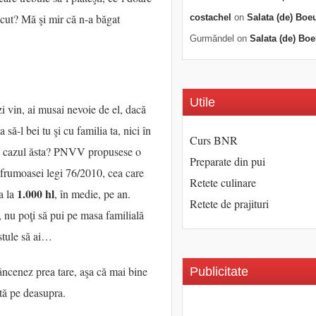
ăcut? Mă şi mir că n-a băgat
costachel
on
Salata (de) Boe
Gurmăndel
on
Salata (de) Boe
Utile
nzi vin, ai musai nevoie de el, dacă
să-l bei tu şi cu familia ta, nici în
Curs BNR
i în cazul ăsta? PNVV propusese o
Preparate din pui
 frumoasei legi 76/2010, cea care
Retete culinare
1.000 hl
ţa la
, în medie, pe an.
Retete de prajituri
 nu poţi să pui pe masa familială
estule să ai…
râncenez prea tare, aşa că mai bine
Publicitate
stă pe deasupra.