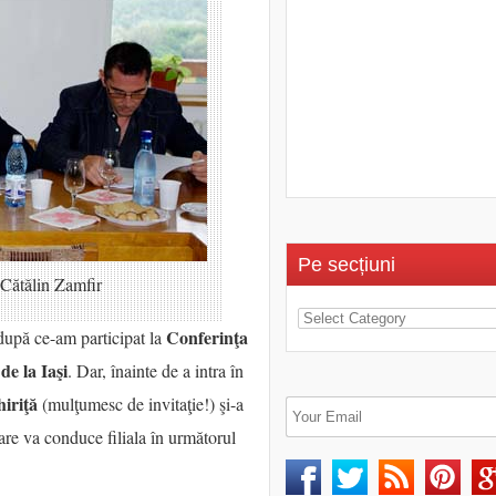
Pe secțiuni
 Cătălin Zamfir
Conferinţa
după ce-am participat la
de la Iaşi
. Dar, înainte de a intra în
hiriţă
(mulţumesc de invitaţie!) şi-a
care va conduce filiala în următorul