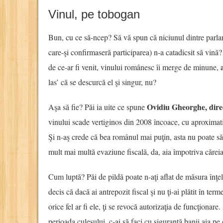
Vinul, pe tobogan
Bun, cu ce să-ncep? Să vă spun că niciunul dintre parlame
care-şi confirmaseră participarea) n-a catadicsit să vină
de ce-ar fi venit, vinului românesc îi merge de minune,
las’ că se descurcă el şi singur, nu?
Ovidiu Gheorghe, dire
Aşa să fie? Păi ia uite ce spune
vinului scade vertiginos din 2008 încoace, cu aproxima
Şi n-aş crede că bea românul mai puţin, asta nu poate să
mult mai multă evaziune fiscală, da, aia împotriva căreia
Cum luptă? Păi de pildă poate n-aţi aflat de măsura înţel
decis că dacă ai antrepozit fiscal şi nu ţi-ai plătit în term
orice fel ar fi ele, ţi se revocă autorizaţia de funcţionare
perioada culesului, c-ai să faci cu siguranţă banii aia pe c