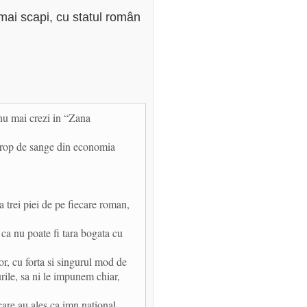
mai scapi, cu statul român
nu mai crezi in “Zana
strop de sange din economia
a trei piei de pe fiecare roman,
 ca nu poate fi tara bogata cu
or, cu forta si singurul mod de
rile, sa ni le impunem chiar,
are au ales ca imn national