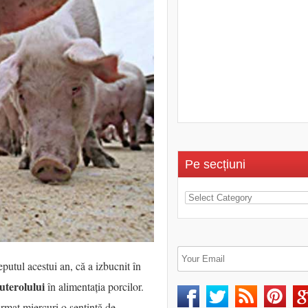
Pe secțiuni
putul acestui an, că a izbucnit în
uterolului
în alimentația porcilor.
rmat miercuri o sentinţă de