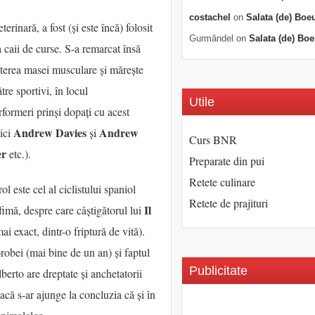
costachel
on
Salata (de) Boe
rinară, a fost (și este încă) folosit
Gurmăndel
on
Salata (de) Boe
 caii de curse. S-a remarcat însă
eșterea masei musculare și mărește
tre sportivi, în locul
Utile
formeri prinși dopați cu acest
Andrew Davies
Andrew
nici
și
Curs BNR
er
etc.).
Preparate din pui
Retete culinare
l este cel al ciclistului spaniol
Retete de prajituri
Il
nfimă, despre care câștigătorul lui
i exact, dintr-o friptură de vită).
probei (mai bine de un an) și faptul
Publicitate
berto are dreptate și anchetatorii
că s-ar ajunge la concluzia că și în