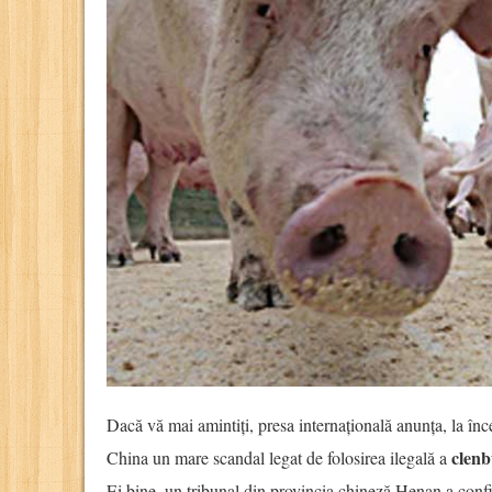
Dacă vă mai amintiți, presa internațională anunța, la înce
clenb
China un mare scandal legat de folosirea ilegală a
Ei bine, un tribunal din provincia chineză Henan a confi