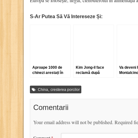
Europa se folosește, ilegal, clenbuterolul în alimentația 
S-Ar Putea Să Vă Intereseze Și:
Aproape 1000 de
Kim Jong-il face
Va deveni 
chinezi arestați în
reclamă după
Montalcino
urma scandalului
moarte la Hennessy
Scandalul 
porcilor hrăniți cu
Paradis
început…
Clenbuterol
,
China
cresterea porcilor
Comentarii
Your email address will not be published.
Required fi
Comment
*