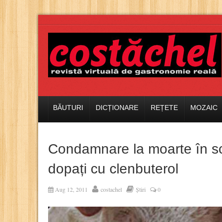
BĂUTURI
DICȚIONARE
REȚETE
MOZAIC
Condamnare la moarte în sc
dopați cu clenbuterol
Aug 12, 2011
costachel
Știri
0