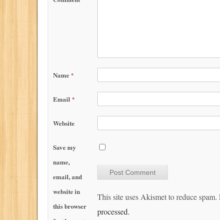
Name
*
Email
*
Website
Save my
name,
email, and
website in
This site uses Akismet to reduce spam.
this browser
processed.