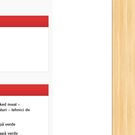
ked meat –
uri – tehnici de
pă verde
eapă verde