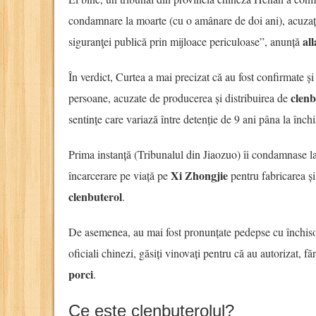
condamnare la moarte (cu o amânare de doi ani), acuzați
al
siguranţei publică prin mijloace periculoase”, anunță
În verdict, Curtea a mai precizat că au fost confirmate și 
clenb
persoane, acuzate de producerea și distribuirea de
sentințe care variază între detenție de 9 ani pâna la închi
Prima instanță (Tribunalul din Jiaozuo) îi condamnase 
Xi Zhongjie
încarcerare pe viață pe
pentru fabricarea ș
clenbuterol
.
De asemenea, au mai fost pronunțate pedepse cu închisoar
oficiali chinezi, găsiți vinovați pentru că au autorizat, f
porci
.
Ce este clenbuterolul?