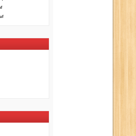
uf
uf