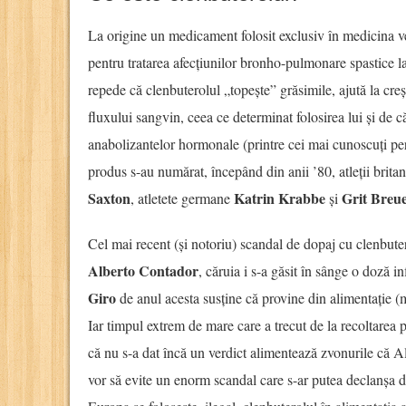
La origine un medicament folosit exclusiv în medicina vete
pentru tratarea afecțiunilor bronho-pulmonare spastice la
repede că clenbuterolul „topește” grăsimile, ajută la cr
fluxului sangvin, ceea ce determinat folosirea lui și de că
anabolizantelor hormonale (printre cei mai cunoscuți per
produs s-au numărat, începând din anii ’80, atleții brita
Saxton
Katrin Krabbe
Grit Breu
, atletete germane
și
Cel mai recent (și notoriu) scandal de dopaj cu clenbutero
Alberto Contador
, căruia i s-a găsit în sânge o doză i
Giro
de anul acesta susține că provine din alimentație (ma
Iar timpul extrem de mare care a trecut de la recoltarea 
că nu s-a dat încă un verdict alimentează zvonurile că Al
vor să evite un enorm scandal care s-ar putea declanșa da