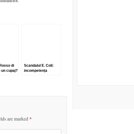
animalelor.
Rosso di
Scandalul E. Coli:
 un cupaj?
incompetența
a și
germană pare să nu
aibă limite
elds are marked
*