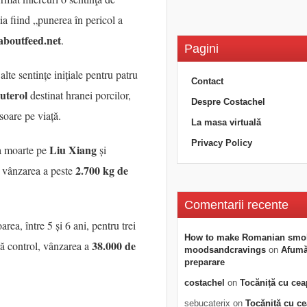
a fiind „punerea în pericol a
laboutfeed.net
.
Pagini
alte sentințe inițiale pentru patru
Contact
uterol
destinat hranei porcilor,
Despre Costachel
soare pe viață.
La masa virtuală
Privacy Policy
Liu Xiang
la moarte pe
și
2.700 kg de
i vânzarea a peste
Comentarii recente
ea, între 5 și 6 ani, pentru trei
How to make Romanian smo
38.000 de
ără control, vânzarea a
moodsandcravings
on
Afumăt
preparare
costachel
on
Tocăniță cu cea
sebucaterix
on
Tocăniță cu c