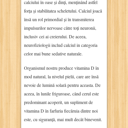
calciului în oase și dinți, menținând astfel
forța și stabilitatea scheletului. Calciul joacă
însă un rol primordial și în transmiterea
impulsurilor nervoase către toți neuronii,
inclusiv cei ai creierului. De aceea,
neurofiziologii includ calciul in categoria
celor mai bune sedative naturale.
Organismul nostru produce vitamina D în
mod natural, la nivelul pielii, care are însă
nevoie de lumină solară pentru aceasta. De
aceea, în lunile friguroase, când cerul este
predominant acoperit, un supliment de
vitamina D în farfuria fiecăruia dintre noi
este, cu siguranță, mai mult decât binevenit.