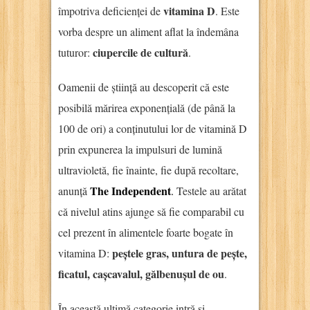
vitamina D
împotriva deficienței de
. Este
vorba despre un aliment aflat la îndemâna
ciupercile de cultură
tuturor:
.
Oamenii de știință au descoperit că este
posibilă mărirea exponențială (de până la
100 de ori) a conținutului lor de vitamină D
prin expunerea la impulsuri de lumină
ultravioletă, fie înainte, fie după recoltare,
The Independent
anunță
.
Testele au arătat
că nivelul atins ajunge să fie comparabil cu
cel prezent în alimentele foarte bogate în
peștele gras, untura de pește,
vitamina D:
ficatul, cașcavalul, gălbenușul de ou
.
În această ultimă categorie intră și