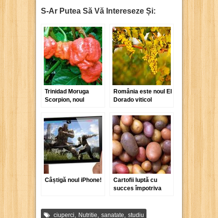
S-Ar Putea Să Vă Intereseze Și:
Trinidad Moruga
România este noul El
Scorpion, noul
Dorado viticol
campion al
european
categoriei „Cel mai
iute ardei iute”
Câștigă noul iPhone!
Cartofii luptă cu
succes împotriva
ronțăitului dintre
mese
,
,
,
ciuperci
Nutritie
sanatate
studiu