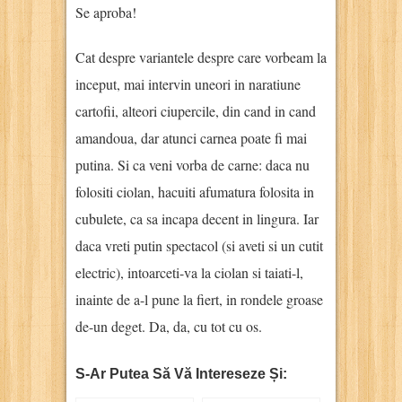
Se aproba!
Cat despre variantele despre care vorbeam la
inceput, mai intervin uneori in naratiune
cartofii, alteori ciupercile, din cand in cand
amandoua, dar atunci carnea poate fi mai
putina. Si ca veni vorba de carne: daca nu
folositi ciolan, hacuiti afumatura folosita in
cubulete, ca sa incapa decent in lingura. Iar
daca vreti putin spectacol (si aveti si un cutit
electric), intoarceti-va la ciolan si taiati-l,
inainte de a-l pune la fiert, in rondele groase
de-un deget. Da, da, cu tot cu os.
S-Ar Putea Să Vă Intereseze Și: