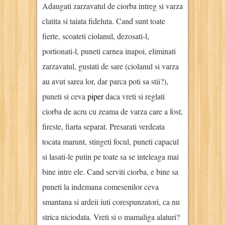
Adaugati zarzavatul de ciorba intreg si varza
clatita si taiata fideluta. Cand sunt toate
fierte, scoateti ciolanul, dezosati-l,
portionati-l, puneti carnea inapoi, eliminati
zarzavatul, gustati de sare (ciolanul si varza
au avut sarea lor, dar parca poti sa stii?),
puneti si ceva
piper
daca vreti si reglati
ciorba de acru cu zeama de varza care a fost,
fireste, fiarta separat. Presarati verdeata
tocata marunt, stingeti focul, puneti capacul
si lasati-le putin pe toate sa se inteleaga mai
bine intre ele. Cand serviti ciorba, e bine sa
puneti la indemana comesenilor ceva
smantana si ardeii iuti corespunzatori, ca nu
strica niciodata. Vreti si o mamaliga alaturi?