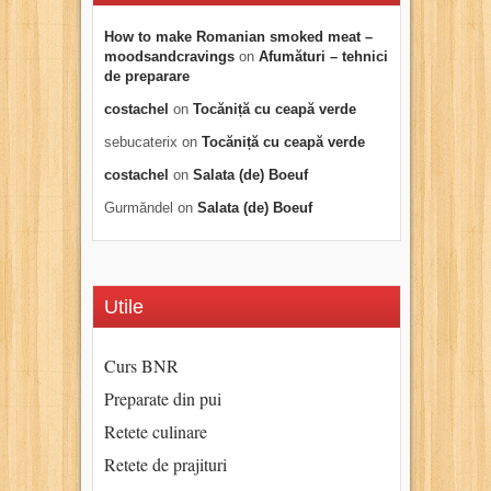
How to make Romanian smoked meat –
moodsandcravings
on
Afumături – tehnici
de preparare
costachel
on
Tocăniță cu ceapă verde
sebucaterix
on
Tocăniță cu ceapă verde
costachel
on
Salata (de) Boeuf
Gurmăndel
on
Salata (de) Boeuf
Utile
Curs BNR
Preparate din pui
Retete culinare
Retete de prajituri