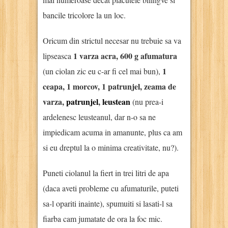
bancile tricolore la un loc.
Oricum din strictul necesar nu trebuie sa va
1 varza acra, 600 g afumatura
lipseasca
1
(un ciolan zic eu c-ar fi cel mai bun),
ceapa, 1 morcov, 1 patrunjel, zeama de
varza,
patrunjel
,
leustean
(nu prea-i
ardelenesc leusteanul, dar n-o sa ne
impiedicam acuma in amanunte, plus ca am
si eu dreptul la o minima creativitate, nu?).
Puneti ciolanul la fiert in trei litri de apa
(daca aveti probleme cu afumaturile, puteti
sa-l opariti inainte), spumuiti si lasati-l sa
fiarba cam jumatate de ora la foc mic.