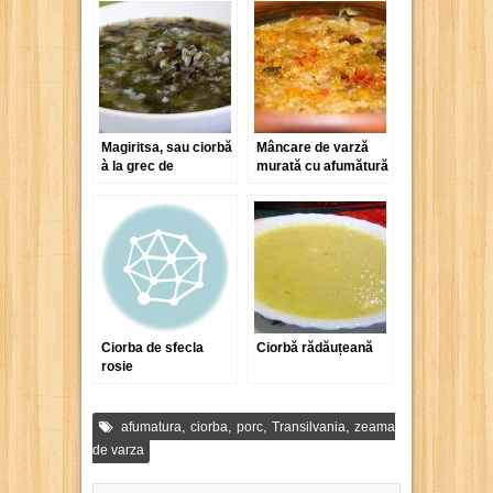
Magiritsa, sau ciorbă
Mâncare de varză
à la grec de
murată cu afumătură
măruntaie de miel
Ciorba de sfecla
Ciorbă rădăuțeană
rosie
,
,
,
,
afumatura
ciorba
porc
Transilvania
zeama
de varza