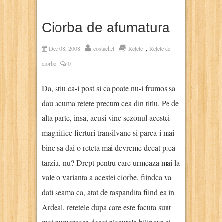
Ciorba de afumatura
,
Dec 08, 2008
costachel
Rețete
Rețete de
ciorbe
0
Da, stiu ca-i post si ca poate nu-i frumos sa
dau acuma retete precum cea din titlu. Pe de
alta parte, insa, acusi vine sezonul acestei
magnifice fierturi transilvane si parca-i mai
bine sa dai o reteta mai devreme decat prea
tarziu, nu? Drept pentru care urmeaza mai la
vale o varianta a acestei ciorbe, fiindca va
dati seama ca, atat de raspandita fiind ea in
Ardeal, retetele dupa care este facuta sunt
mai numeroase decat placutele bilingve si