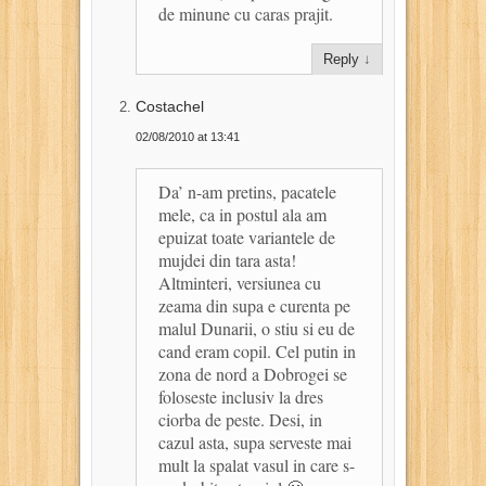
de minune cu caras prajit.
Reply
↓
Costachel
02/08/2010 at 13:41
Da’ n-am pretins, pacatele
mele, ca in postul ala am
epuizat toate variantele de
mujdei din tara asta!
Altminteri, versiunea cu
zeama din supa e curenta pe
malul Dunarii, o stiu si eu de
cand eram copil. Cel putin in
zona de nord a Dobrogei se
foloseste inclusiv la dres
ciorba de peste. Desi, in
cazul asta, supa serveste mai
mult la spalat vasul in care s-