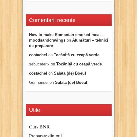
Comentarii recente
How to make Romanian smoked meat –
moodsandcravings
on
Afumături – tehnici
de preparare
costachel
on
Tocăniță cu ceapă verde
sebucaterix
on
Tocăniță cu ceapă verde
costachel
on
Salata (de) Boeuf
Gurmăndel
on
Salata (de) Boeuf
Utile
Curs BNR
Preparate din pui