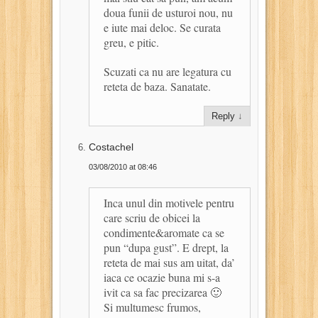
doua funii de usturoi nou, nu
e iute mai deloc. Se curata
greu, e pitic.
Scuzati ca nu are legatura cu
reteta de baza. Sanatate.
Reply
↓
Costachel
03/08/2010 at 08:46
Inca unul din motivele pentru
care scriu de obicei la
condimente&aromate ca se
pun “dupa gust”. E drept, la
reteta de mai sus am uitat, da’
iaca ce ocazie buna mi s-a
ivit ca sa fac precizarea 🙂
Si multumesc frumos,