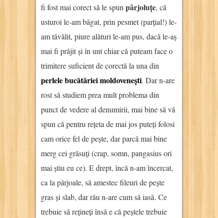
pârjoluțe
fi fost mai corect să le spun
, că
usturoi le-am băgat, prin pesmet (parțial!) le-
am tăvălit, piure alături le-am pus, dacă le-aș
mai fi prăjit și în unt chiar că puteam face o
trimitere suficient de corectă la una din
perlele bucătăriei moldovenești
. Dar n-are
rost să studiem prea mult problema din
punct de vedere al denumirii, mai bine să vă
spun că pentru rețeta de mai jos puteți folosi
cam orice fel de pește, dar parcă mai bine
merg cei grăsuți (crap, somn, pangasius ori
mai știu eu ce). E drept, încă n-am încercat,
ca la pârjoale, să amestec fileuri de pește
gras și slab, dar rău n-are cum să iasă. Ce
trebuie să rețineți însă e că peștele trebuie