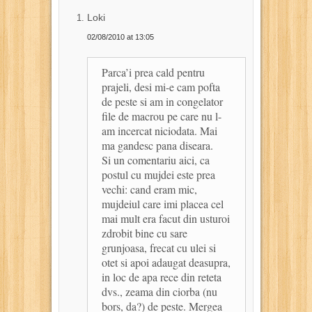
Loki
02/08/2010 at 13:05
Parca’i prea cald pentru
prajeli, desi mi-e cam pofta
de peste si am in congelator
file de macrou pe care nu l-
am incercat niciodata. Mai
ma gandesc pana diseara.
Si un comentariu aici, ca
postul cu mujdei este prea
vechi: cand eram mic,
mujdeiul care imi placea cel
mai mult era facut din usturoi
zdrobit bine cu sare
grunjoasa, frecat cu ulei si
otet si apoi adaugat deasupra,
in loc de apa rece din reteta
dvs., zeama din ciorba (nu
bors, da?) de peste. Mergea