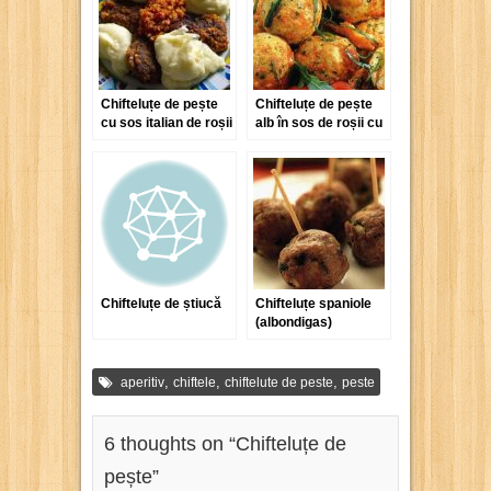
Chifteluțe de pește
Chifteluțe de pește
cu sos italian de roșii
alb în sos de roșii cu
somon afumat
Chifteluțe de știucă
Chifteluțe spaniole
(albondigas)
,
,
,
aperitiv
chiftele
chiftelute de peste
peste
6 thoughts on “
Chifteluțe de
pește
”