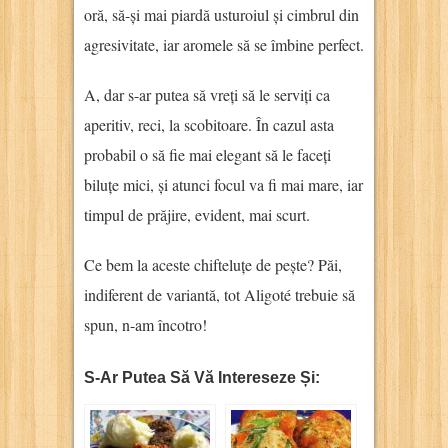
oră, să-și mai piardă usturoiul și cimbrul din
agresivitate, iar aromele să se îmbine perfect.
A, dar s-ar putea să vreți să le serviți ca
aperitiv, reci, la scobitoare. În cazul asta
probabil o să fie mai elegant să le faceți
biluțe mici, și atunci focul va fi mai mare, iar
timpul de prăjire, evident, mai scurt.
Ce bem la aceste chifteluțe de pește? Păi,
indiferent de variantă, tot Aligoté trebuie să
spun, n-am încotro!
S-Ar Putea Să Vă Intereseze Și: