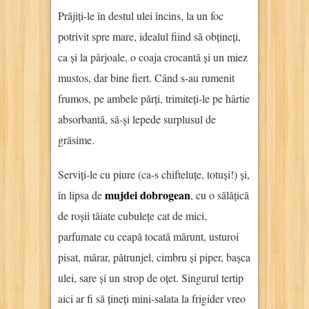
Prăjiți-le în destul ulei încins, la un foc
potrivit spre mare, idealul fiind să obțineți,
ca și la pârjoale, o coaja crocantă și un miez
mustos, dar bine fiert. Când s-au rumenit
frumos, pe ambele părți, trimiteți-le pe hârtie
absorbantă, să-și lepede surplusul de
grăsime.
Serviți-le cu piure (ca-s chifteluțe, totuși!) și,
mujdei dobrogean
în lipsa de
, cu o sălățică
de roșii tăiate cubulețe cat de mici,
parfumate cu ceapă tocată mărunt, usturoi
pisat, mărar, pătrunjel, cimbru și piper, bașca
ulei, sare și un strop de oțet. Singurul tertip
aici ar fi să țineți mini-salata la frigider vreo