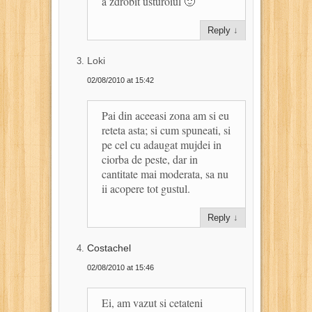
a zdrobit usturoiul 🙂
Reply
↓
Loki
02/08/2010 at 15:42
Pai din aceeasi zona am si eu
reteta asta; si cum spuneati, si
pe cel cu adaugat mujdei in
ciorba de peste, dar in
cantitate mai moderata, sa nu
ii acopere tot gustul.
Reply
↓
Costachel
02/08/2010 at 15:46
Ei, am vazut si cetateni