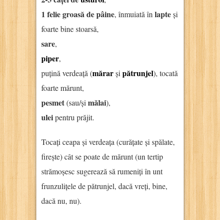
1 felie groasă de pâine
lapte
, înmuiată în
și
foarte bine stoarsă,
sare
,
piper
,
mărar
pătrunjel
puțină verdeață (
și
), tocată
foarte mărunt,
pesmet
mălai
(sau/și
),
ulei
pentru prăjit.
Tocați ceapa și verdeața (curățate și spălate,
firește) cât se poate de mărunt (un tertip
strămoșesc sugerează să rumeniți în unt
frunzulițele de pătrunjel, dacă vreți, bine,
dacă nu, nu).