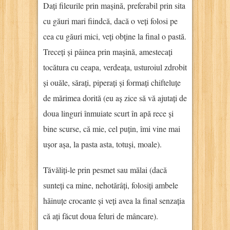
Dați fileurile prin mașină, preferabil prin sita
cu găuri mari fiindcă, dacă o veți folosi pe
cea cu găuri mici, veți obține la final o pastă.
Treceți și pâinea prin mașină, amestecați
tocătura cu ceapa, verdeața, usturoiul zdrobit
și ouăle, sărați, piperați și formați chifteluțe
de mărimea dorită (eu aș zice să vă ajutați de
doua linguri înmuiate scurt în apă rece și
bine scurse, că mie, cel puțin, îmi vine mai
ușor așa, la pasta asta, totuși, moale).
Tăvăliți-le prin pesmet sau mălai (dacă
sunteți ca mine, nehotărâți, folosiți ambele
hăinuțe crocante și veți avea la final senzația
că ați făcut doua feluri de mâncare).