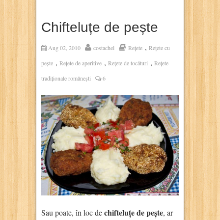
Chifteluțe de pește
,
Aug 02, 2010
costachel
Rețete
Rețete cu
,
,
,
pește
Rețete de aperitive
Rețete de tocături
Rețete
tradiționale românești
6
chifteluțe de pește
Sau poate, în loc de
, ar