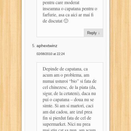
pentru care moderat
inseamna o capatana pentru o
farfurie, asa ca aici ar mai fi
de discutat 🙂
Reply
↓
aphextwinz
02/08/2010 at 22:24
Depinde de capatana, ca
acum am o problema, am
numai usturoi “bio” si fata de
cel chinezesc, de la piata (da,
sigur, de la cetateni), daca nu
pui o capatana – doua nu se
simte. Si am si martori, caci
am dat cadou, are izul prea
fin si pierdut fata de cel de
supermarket. Nici nu prea
mai stiu cat sa pun, am acum