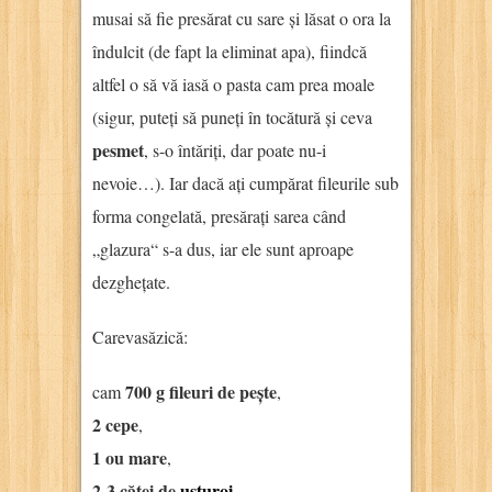
musai să fie presărat cu sare și lăsat o ora la
îndulcit (de fapt la eliminat apa), fiindcă
altfel o să vă iasă o pasta cam prea moale
(sigur, puteți să puneți în tocătură și ceva
pesmet
, s-o întăriți, dar poate nu-i
nevoie…). Iar dacă ați cumpărat fileurile sub
forma congelată, presărați sarea când
„glazura“ s-a dus, iar ele sunt aproape
dezghețate.
Carevasăzică:
700 g fileuri de pește
cam
,
2 cepe
,
1 ou mare
,
2-3 căței de
usturoi
,