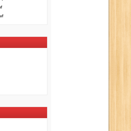
uf
uf