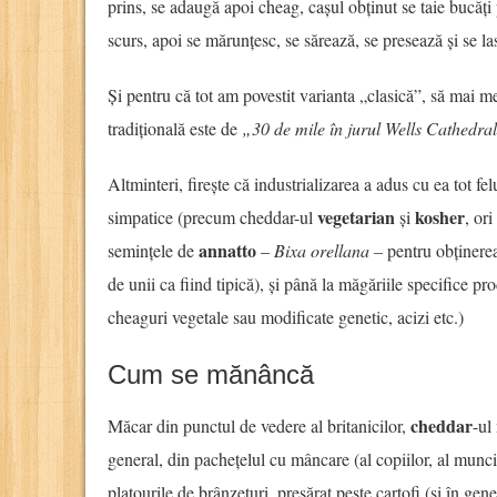
prins, se adaugă apoi cheag, cașul obținut se taie bucăți 
scurs, apoi se mărunțesc, se sărează, se presează și se la
Și pentru că tot am povestit varianta „clasică”, să mai m
tradițională este de
„30 de mile în jurul Wells Cathedra
Altminteri, firește că industrializarea a adus cu ea tot fel
vegetarian
kosher
simpatice (precum cheddar-ul
și
, ori
annatto
semințele de
–
Bixa orellana –
pentru obținerea
de unii ca fiind tipică), și până la măgăriile specifice pro
cheaguri vegetale sau modificate genetic, acizi etc.)
Cum se mănâncă
cheddar
Măcar din punctul de vedere al britanicilor,
-ul
general, din pachețelul cu mâncare (al copiilor, al munci
platourile de brânzeturi, presărat peste cartofi (și în ge