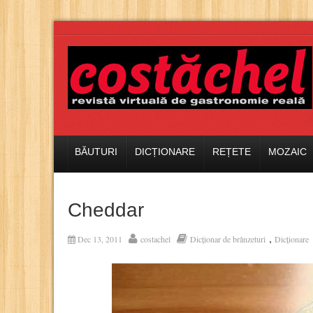
BĂUTURI
DICȚIONARE
REȚETE
MOZAIC
Cheddar
,
Dec 13, 2011
costachel
Dicționar de brânzeturi
Dicționare