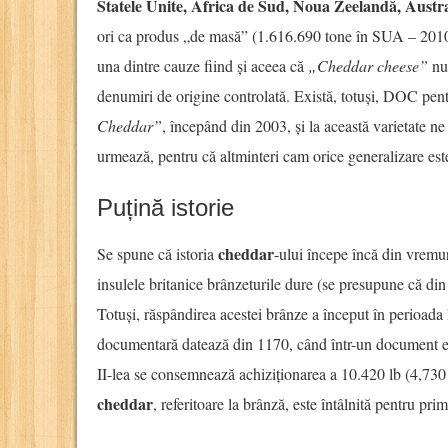
Statele Unite, Africa de Sud, Noua Zeelandă, Austra
ori ca produs „de masă” (1.616.690 tone în SUA – 201
una dintre cauze fiind și aceea că
„Cheddar cheese”
nu 
denumiri de origine controlată. Există, totuși, DOC pent
Cheddar”
, începând din 2003, și la această varietate ne
urmează, pentru că altminteri cam orice generalizare est
Puțină istorie
cheddar
Se spune că istoria
-ului începe încă din vremur
insulele britanice brânzeturile dure (se presupune că di
Totuși, răspândirea acestei brânze a început în perioada
documentară datează din 1170, când într-un document e
II-lea se consemnează achiziționarea a 10.420 lb (4,730
cheddar
, referitoare la brânză, este întâlnită pentru pri