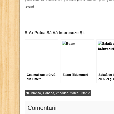
sosuri.
S-Ar Putea Să Vă Intereseze Și:
Cea mai iute brânză
Edam (Edammer)
Salată de 
din lume?
cu nuci și
,
,
,
branza
Canada
cheddar
Marea Britanie
Comentarii