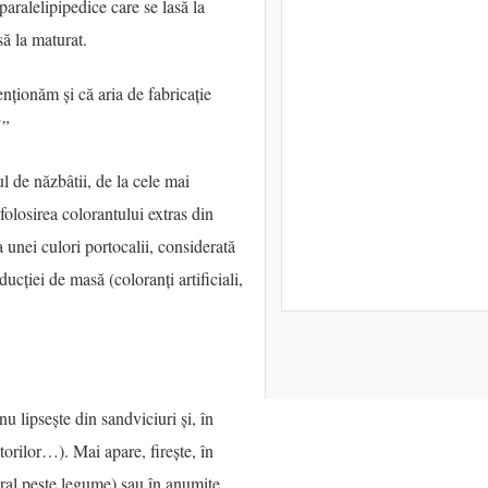
paralelipipedice care se lasă la
să la maturat.
enționăm și că aria de fabricație
l”
ul de năzbâtii, de la cele mai
 folosirea colorantului extras din
 unei culori portocalii, considerată
ducției de masă (coloranți artificiali,
 nu lipsește din sandviciuri și, în
torilor…). Mai apare, firește, în
neral peste legume) sau în anumite