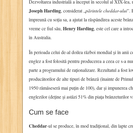
Dezvoltarea industrială a început în secolul al XIX-lea, ma
Joseph Harding
, considerat „
părintele cheddar-ului
”. 
împreună cu soția sa, a ajutat la răspândirea aceste brâ
Henry Harding
vreme ce fiul său,
, este cel care a int
în Australia.
În perioada celui de-al doilea război mondial și în anii c
englez a fost folosită pentru producerea a ceea ce s-a n
parte a programului de raționalizare. Rezultatul a fost lo
producătorilor de alte tipuri de brânză (înainte de Pri
1950 rămăseseră mai puțin de 100), dar și impunerea c
englezilor (deține și astăzi 51% din piața brânzeturilor 
Cum se face
Cheddar
-ul se produce, în mod tradițional, din lapte c