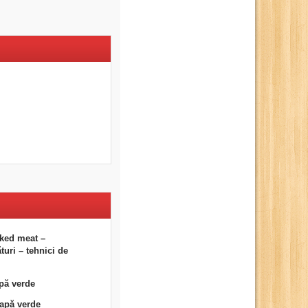
ked meat –
uri – tehnici de
pă verde
eapă verde