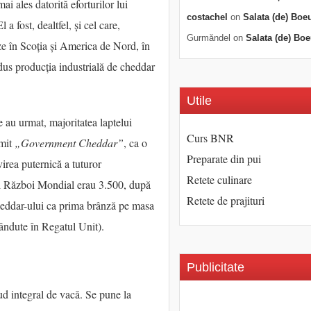
i ales datorită eforturilor lui
costachel
on
Salata (de) Boe
El a fost, dealtfel, și cel care,
Gurmăndel
on
Salata (de) Boe
nze în Scoția și America de Nord, în
rodus producția industrială de cheddar
Utile
e au urmat, majoritatea laptelui
Curs BNR
umit
„Government Cheddar”
, ca o
Preparate din pui
virea puternică a tuturor
Retete culinare
mul Război Mondial erau 3.500, după
Retete de prajituri
heddar-ului ca prima brânză pe masa
vândute în Regatul Unit).
Publicitate
rud integral de vacă. Se pune la