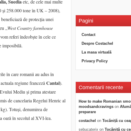
lia, Suedia
etc, de cele mai multe
0 și 258.000 tone în UK – 2008),
beneficiază de protecția unei
Pagini
ru „
West Country farmhouse
Contact
 vom referi îndeobște în cele ce
Despre Costachel
e imposibilă.
La masa virtuală
Privacy Policy
ile în care romanii au adus în
Cantal
n actuala regiune franceză
).
Comentarii recente
 Evului Mediu și prima atestare
mis de cancelaria Regelui Henric al
How to make Romanian smo
moodsandcravings
on
Afumăt
 kg). Totuși, denumirea de
preparare
ma oară în secolul al XVI-lea.
costachel
on
Tocăniță cu cea
sebucaterix
on
Tocăniță cu c