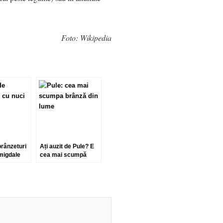
Foto: Wikipedia
brânzeturi
Ați auzit de Pule? E
 migdale
cea mai scumpă
brânză din lume!