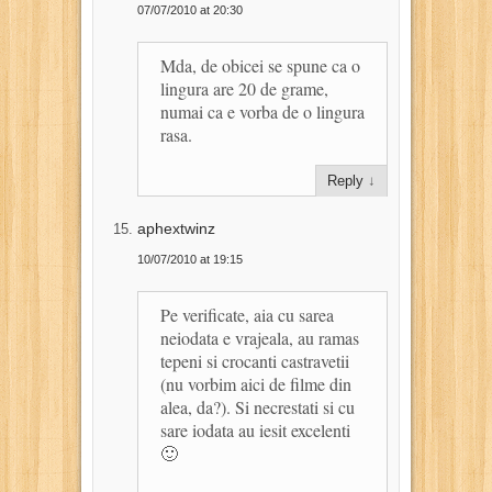
07/07/2010 at 20:30
Mda, de obicei se spune ca o
lingura are 20 de grame,
numai ca e vorba de o lingura
rasa.
Reply
↓
aphextwinz
10/07/2010 at 19:15
Pe verificate, aia cu sarea
neiodata e vrajeala, au ramas
tepeni si crocanti castravetii
(nu vorbim aici de filme din
alea, da?). Si necrestati si cu
sare iodata au iesit excelenti
🙂