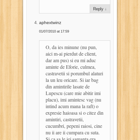
Reply
↓
aphextwinz
01/07/2010 at 17:59
O, da ies minune (nu pun,
aici m-ai pierdut de client,
dar am pus) si eu mi aduc
aminte de Eforie, culmea,
castravetii si porumbul alaturi
la un leu oricare. Si iar bag
din amintirile lasate de
Lupescu (care mie abitir imi
placu), imi amintesc vag (nu
intind acum mana la raft) o
expresie haioasa si o citez din
amintiri, castravetii,
cucumbri, pepeni raiosi, cine
nu ii are ii cumpara cu suta.
Si ca sa le iei samanta era