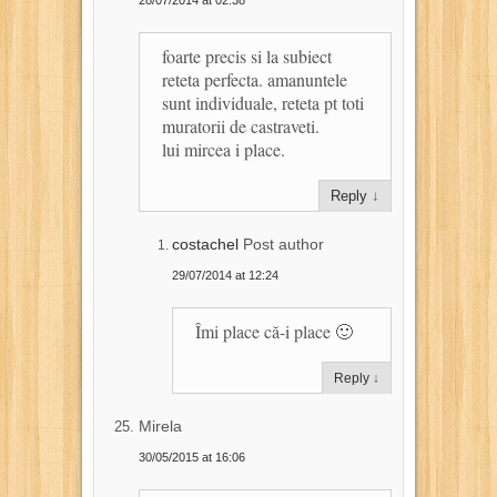
28/07/2014 at 02:38
foarte precis si la subiect
reteta perfecta. amanuntele
sunt individuale, reteta pt toti
muratorii de castraveti.
lui mircea i place.
Reply
↓
costachel
Post author
29/07/2014 at 12:24
Îmi place că-i place 🙂
Reply
↓
Mirela
30/05/2015 at 16:06