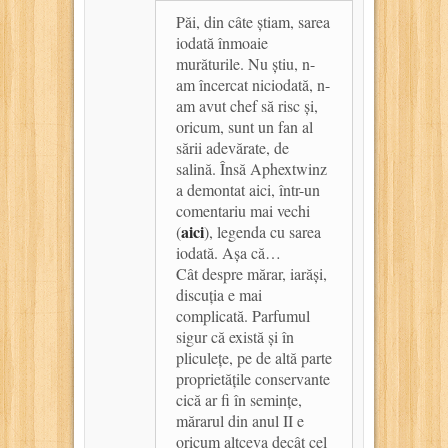
Păi, din câte știam, sarea
iodată înmoaie
murăturile. Nu știu, n-
am încercat niciodată, n-
am avut chef să risc și,
oricum, sunt un fan al
sării adevărate, de
salină. Însă Aphextwinz
a demontat aici, într-un
comentariu mai vechi
aici
(
), legenda cu sarea
iodată. Așa că…
Cât despre mărar, iarăși,
discuția e mai
complicată. Parfumul
sigur că există și în
pliculețe, pe de altă parte
proprietățile conservante
cică ar fi în semințe,
mărarul din anul II e
oricum altceva decât cel