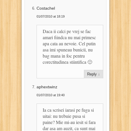
Costachel
01/07/2010 at 18:19
Daca ii calci pe vrej se fac
amari fiindca nu mai primesc
apa cata au nevoie. Cel putin
asa imi spuneau bunicii, nu
bag mana in foc pentru
corectitudinea stiintifica 🙂
Reply
↓
aphextwinz
01/07/2010 at 19:40
Ia ca scrisei iarasi pe fuga si
uitai: nu trebuie pusa si
paine? Mie mi-au iesit si fara
dar asa am auzit, ca sunt mai