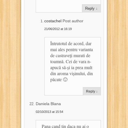
Reply
↓
costachel
Post author
21/06/2012 at 16:19
Întrutotul de acord, dar
mai ales pentru varianta
de castraveți murati de
toamnă. Cei de vara n-
apucă să-și ia prea mult
din aroma vișinului, din
păcate 🙂
Reply
↓
Daniela Blana
02/10/2013 at 15:54
Pana cand tin daca nu ai o