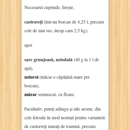
Necesarul cuprinde, firește,
castraveți
(într-un borcan de 4,25 l, precum
cele de mai sus, încap cam 2,5 kg),
apoi
sare grunjoasă, neiodată
(40 g la 1 l de
apă),
usturoi
(măcar o căpățână mare per
borcan),
mărar
semiuscat, cu floare.
Facultativ, puteți adăuga și alte arome, din
cele folosite în mod normal pentru variantele
de castraveți murați de toamnă, precum