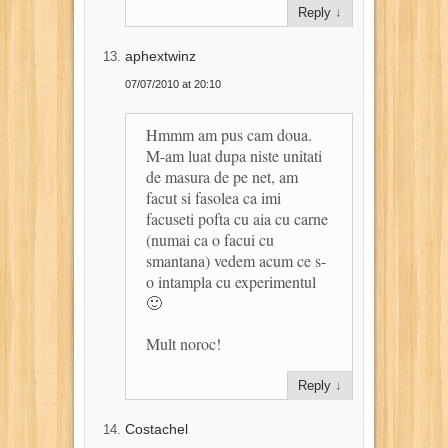
Reply
↓
aphextwinz
07/07/2010 at 20:10
Hmmm am pus cam doua.
M-am luat dupa niste unitati
de masura de pe net, am
facut si fasolea ca imi
facuseti pofta cu aia cu carne
(numai ca o facui cu
smantana) vedem acum ce s-
o intampla cu experimentul
🙂
Mult noroc!
Reply
↓
Costachel