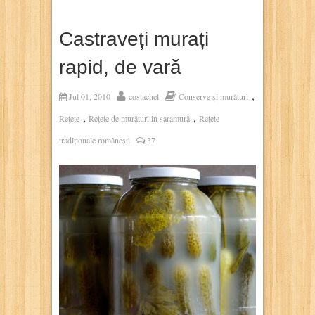
Castraveți murați
rapid, de vară
,
Jul 01, 2010
costachel
Conserve și murături
,
,
Rețete
Rețete de murături în saramură
Rețete
tradiționale românești
37