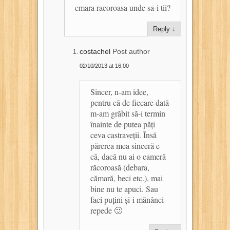
cmara racoroasa unde sa-i tii?
Reply
↓
costachel
Post author
02/10/2013 at 16:00
Sincer, n-am idee,
pentru că de fiecare dată
m-am grăbit să-i termin
înainte de putea păți
ceva castraveții. Însă
părerea mea sinceră e
că, dacă nu ai o cameră
răcoroasă (debara,
cămară, beci etc.), mai
bine nu te apuci. Sau
faci puțini și-i mănânci
repede 🙂