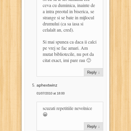
ceva cu duminica, inainte de
a intra preotul in biserica, se
strange si se bate in mijlocul
drumului (ca sa iasa si
celalalt an, cred).
Si mai spunea ca daca ii calci
pe vrej se fac amari. Am
mutat bibliotecile, nu pot da
citat exact, imi pare rau 🙂
Reply
↓
aphextwinz
01/07/2010 at 18:00
scuzati repetitiile nevolnice
😀
Reply
↓