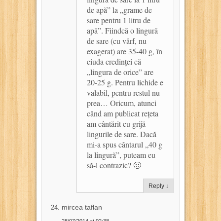
de apă” la „grame de
sare pentru 1 litru de
apă”. Fiindcă o lingură
de sare (cu vârf, nu
exagerat) are 35-40 g, în
ciuda credinței că
„lingura de orice” are
20-25 g. Pentru lichide e
valabil, pentru restul nu
prea… Oricum, atunci
când am publicat rețeta
am cântărit cu grijă
lingurile de sare. Dacă
mi-a spus cântarul „40 g
la lingură”, puteam eu
să-l contrazic? 🙂
Reply
↓
mircea taflan