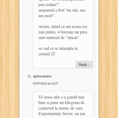
pun iodata?”.
raspunsul a fost:”nu stiu, asa
am auzit”.
orcum, stiind ce am acasa (eu
mai putin), 4 borcane nu prea
sunt material de “stricat”.
sa vad ce se intampla in
curand 🙂
Reply
↓
aphextwinz
07/07/2010 at 13:27
To’arasa afex s-a gandit mai
bine si pune un kilogram de
castraveti la murat, de vara.
Experimental, fireste, nu ma