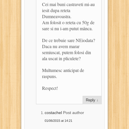
Cei mai buni castraveti mi-au
iesit dupa reteta
Dumneavoastra.
Am folosit o reteta cu 50g de
sare si nu i-am putut mânca.
De ce trebuie sare NEiodata?
Daca nu avem marar
semiuscat, putem folosi din
ala uscat in pliculete?
Multumesc anticipat de
raspuns.
Respect!
Reply
↓
costachel
Post author
01/06/2015 at 14:21