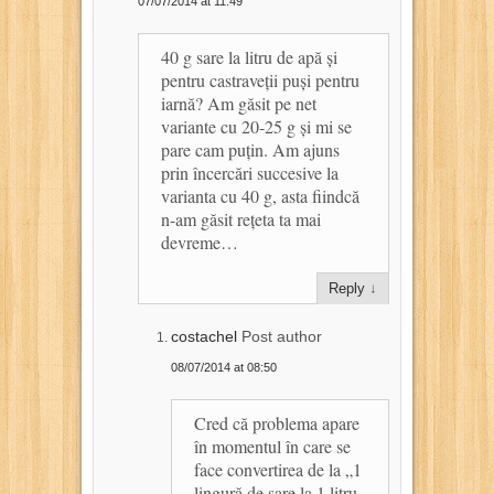
07/07/2014 at 11:49
40 g sare la litru de apă și
pentru castraveții puși pentru
iarnă? Am găsit pe net
variante cu 20-25 g și mi se
pare cam puțin. Am ajuns
prin încercări succesive la
varianta cu 40 g, asta fiindcă
n-am găsit rețeta ta mai
devreme…
Reply
↓
costachel
Post author
08/07/2014 at 08:50
Cred că problema apare
în momentul în care se
face convertirea de la „1
lingură de sare la 1 litru