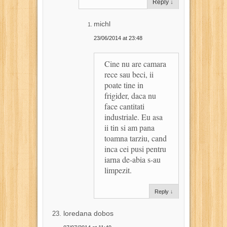
Reply
↓
michl
23/06/2014 at 23:48
Cine nu are camara
rece sau beci, ii
poate tine in
frigider, daca nu
face cantitati
industriale. Eu asa
ii tin si am pana
toamna tarziu, cand
inca cei pusi pentru
iarna de-abia s-au
limpezit.
Reply
↓
loredana dobos