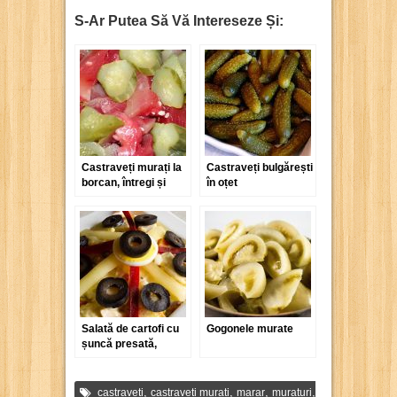
S-Ar Putea Să Vă Intereseze Și:
Castraveți murați la
Castraveți bulgărești
borcan, întregi și
în oțet
tăiați
Salată de cartofi cu
Gogonele murate
șuncă presată,
castraveți murați și
maioneză
,
,
,
,
castraveti
castraveti murati
marar
muraturi