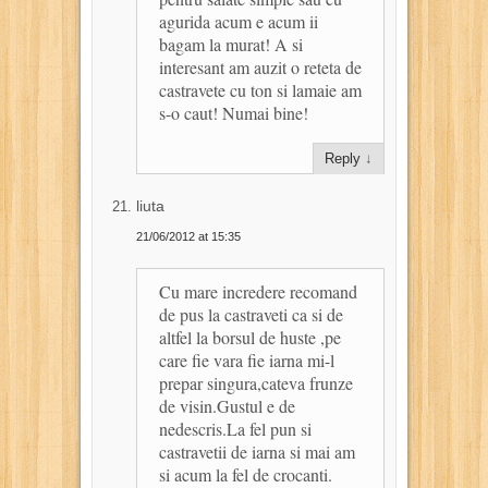
agurida acum e acum ii
bagam la murat! A si
interesant am auzit o reteta de
castravete cu ton si lamaie am
s-o caut! Numai bine!
Reply
↓
liuta
21/06/2012 at 15:35
Cu mare incredere recomand
de pus la castraveti ca si de
altfel la borsul de huste ,pe
care fie vara fie iarna mi-l
prepar singura,cateva frunze
de visin.Gustul e de
nedescris.La fel pun si
castravetii de iarna si mai am
si acum la fel de crocanti.