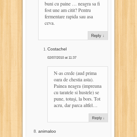
buni cu paine … neagra sa fi
fost une am citit? Pentru
fermentare rapida sau asa
ceva.
Reply
↓
Costachel
02/07/2010 at 11:37
N-as crede (aud prima
oara de chestia asta).
Painea neagra (impreuna
cu taratele si hustele) se
pune, totuşi, la bors. Tot
acru, dar parca altfel…
Reply
↓
animaloo