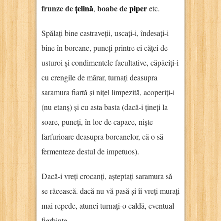
frunze de
țelină
boabe de
piper
,
etc.
Spălați bine castraveții, uscați-i, îndesați-i
bine în borcane, puneți printre ei căței de
usturoi și condimentele facultative, căpăciți-i
cu crengile de mărar, turnați deasupra
saramura fiartă și nițel limpezită, acoperiți-i
(nu etanș) și cu asta basta (dacă-i țineți la
soare, puneți, în loc de capace, niște
farfurioare deasupra borcanelor, că o să
fermenteze destul de impetuos).
Dacă-i vreți crocanți, așteptați saramura să
se răcească. dacă nu vă pasă și îi vreți murați
mai repede, atunci turnați-o caldă, eventual
fierbinte.