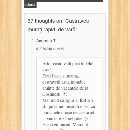
usturoi
37 thoughts on “
Castraveți
murați rapid, de vară
”
Andreea T
01/07/2010 at 14:50
Ador castravetii pusi in felul
asta!
Desi facea si mama,
castravetii astia mi-aduc
aminte de vacantele de la
Costinesti. 🙂
Mai mult ca sigur ai fost si-i
stii pe taranii insirati in sat cu
borcanele uriase de castraveti
la vanzare. O nebunie :))
Fac si eu musai. Merci pt