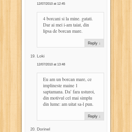
12/07/2010 at 12:45
4 borcani si la mine. gatati.
Dar ai mei i-am taiat, din
lipsa de borcan mare.
Reply
↓
Loki
12/07/2010 at 13:48
Eu am un borcan mare, ce
implineste maine 1
saptamana. Da’ fara usturoi,
din motivul cel mai simplu
din lume: am uitat sa-l pun.
Reply
↓
Dorinel