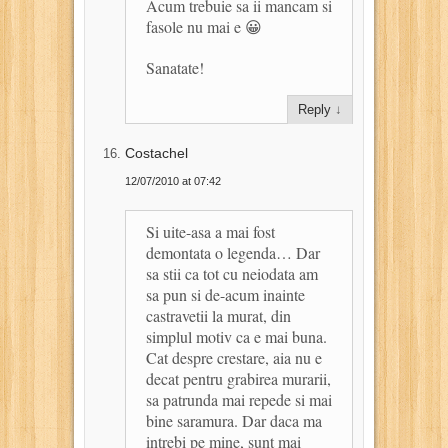
Acum trebuie sa ii mancam si
fasole nu mai e 😀
Sanatate!
Reply
↓
Costachel
12/07/2010 at 07:42
Si uite-asa a mai fost
demontata o legenda… Dar
sa stii ca tot cu neiodata am
sa pun si de-acum inainte
castravetii la murat, din
simplul motiv ca e mai buna.
Cat despre crestare, aia nu e
decat pentru grabirea murarii,
sa patrunda mai repede si mai
bine saramura. Dar daca ma
intrebi pe mine, sunt mai