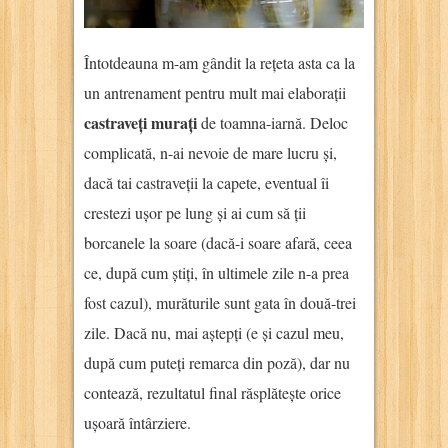
Întotdeauna m-am gândit la rețeta asta ca la
un antrenament pentru mult mai elaborații
castraveți murați
de toamna-iarnă. Deloc
complicată, n-ai nevoie de mare lucru și,
dacă tai castraveții la capete, eventual îi
crestezi ușor pe lung și ai cum să ții
borcanele la soare (dacă-i soare afară, ceea
ce, după cum știți, în ultimele zile n-a prea
fost cazul), murăturile sunt gata în două-trei
zile. Dacă nu, mai aștepți (e și cazul meu,
după cum puteți remarca din poză), dar nu
contează, rezultatul final răsplătește orice
ușoară întârziere.