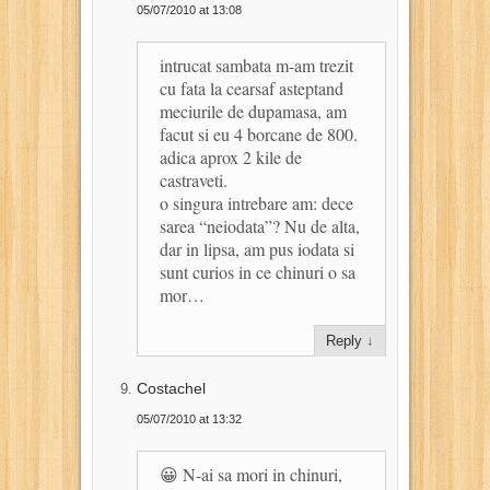
05/07/2010 at 13:08
intrucat sambata m-am trezit
cu fata la cearsaf asteptand
meciurile de dupamasa, am
facut si eu 4 borcane de 800.
adica aprox 2 kile de
castraveti.
o singura intrebare am: dece
sarea “neiodata”? Nu de alta,
dar in lipsa, am pus iodata si
sunt curios in ce chinuri o sa
mor…
Reply
↓
Costachel
05/07/2010 at 13:32
😀 N-ai sa mori in chinuri,