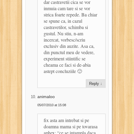
dar castravetii cica se vor
inmuia cam tare si se vor
strica foarte repede. Ba chiar
se spune ca, in cazul
castravetilor, schimba si
gustul. Nu stiu, n-am
incercat, vorbesc/scriu
exclusiv din auzite. Asa ca,
din punctul meu de vedere,
experiment stiintific se
cheama ce faci si de-abia
astept concluziile 🙂
Reply
↓
animaloo
05/07/2010 at 15:08
fix asta am intrebat si pe
doamna mama si pe tovarasa
aphex: “ce se intampla daca