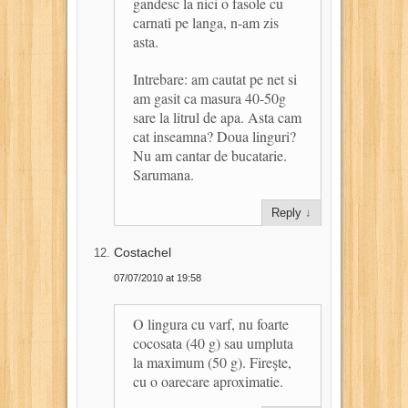
gandesc la nici o fasole cu
carnati pe langa, n-am zis
asta.
Intrebare: am cautat pe net si
am gasit ca masura 40-50g
sare la litrul de apa. Asta cam
cat inseamna? Doua linguri?
Nu am cantar de bucatarie.
Sarumana.
Reply
↓
Costachel
07/07/2010 at 19:58
O lingura cu varf, nu foarte
cocosata (40 g) sau umpluta
la maximum (50 g). Fireşte,
cu o oarecare aproximatie.