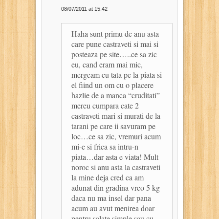
08/07/2011 at 15:42
Haha sunt primu de anu asta
care pune castraveti si mai si
posteaza pe site…..ce sa zic
eu, cand eram mai mic,
mergeam cu tata pe la piata si
el fiind un om cu o placere
hazlie de a manca “cruditati”
mereu cumpara cate 2
castraveti mari si murati de la
tarani pe care ii savuram pe
loc…ce sa zic, vremuri acum
mi-e si frica sa intru-n
piata…dar asta e viata! Mult
noroc si anu asta la castraveti
la mine deja cred ca am
adunat din gradina vreo 5 kg
daca nu ma insel dar pana
acum au avut menirea doar
pentru salate simple sau cu