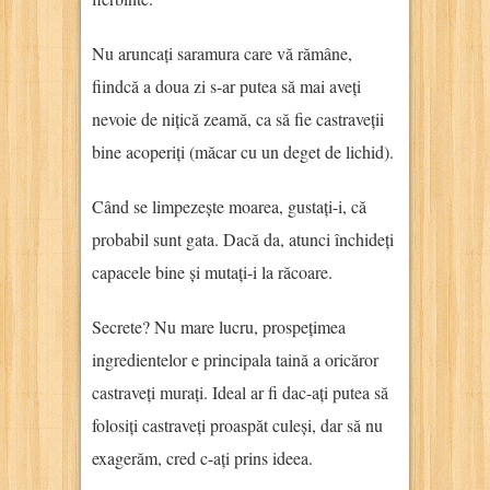
Nu aruncați saramura care vă rămâne,
fiindcă a doua zi s-ar putea să mai aveți
nevoie de nițică zeamă, ca să fie castraveții
bine acoperiți (măcar cu un deget de lichid).
Când se limpezește moarea, gustați-i, că
probabil sunt gata. Dacă da, atunci închideți
capacele bine și mutați-i la răcoare.
Secrete? Nu mare lucru, prospețimea
ingredientelor e principala taină a oricăror
castraveți murați. Ideal ar fi dac-ați putea să
folosiți castraveți proaspăt culeși, dar să nu
exagerăm, cred c-ați prins ideea.