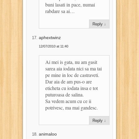
buni lasati in pace, numai
rabdare sa ai…
Reply
↓
aphextwinz
12/07/2010 at 11:40
Ai mei is gata, nu am gasit
sarea aia iodata nici sa ma tai
pe mine in loc de castraveti.
Dar aia de am pus-o are
eticheta cu iodata insa e tot
puturoasa de salina.
Sa vedem acum cu ce ii
potrivesc, ma mai gandesc.
Reply
↓
animaloo