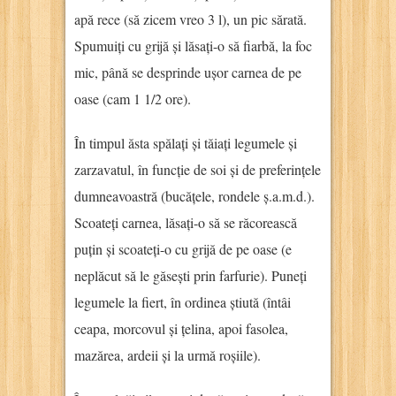
apă rece (să zicem vreo 3 l), un pic sărată.
Spumuiți cu grijă și lăsați-o să fiarbă, la foc
mic, până se desprinde ușor carnea de pe
oase (cam 1 1/2 ore).
În timpul ăsta spălați și tăiați legumele și
zarzavatul, în funcție de soi și de preferințele
dumneavoastră (bucățele, rondele ș.a.m.d.).
Scoateți carnea, lăsați-o să se răcorească
puțin și scoateți-o cu grijă de pe oase (e
neplăcut să le găsești prin farfurie). Puneți
legumele la fiert, în ordinea știută (întâi
ceapa, morcovul și țelina, apoi fasolea,
mazărea, ardeii și la urmă roșiile).