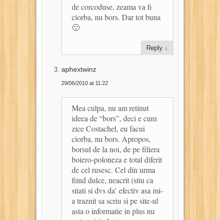
de corcoduse, zeama va fi
ciorba, nu bors. Dar tot buna
🙂
Reply
↓
aphextwinz
29/06/2010 at 11:22
Mea culpa, nu am retinut
ideea de “bors”, deci e cum
zice Costachel, eu facui
ciorba, nu bors. Apropos,
borsul de la noi, de pe filiera
boiero-poloneza e total diferit
de cel rusesc. Cel din urma
fiind dulce, neacrit (stiu ca
stiati si dvs da’ efectiv asa mi-
a traznit sa scriu si pe site-ul
asta o informatie in plus nu