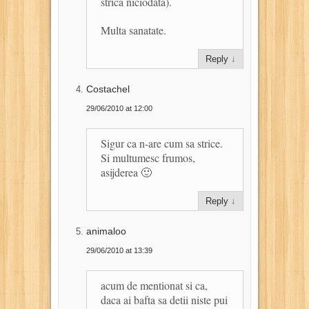
strica niciodata).
Multa sanatate.
Reply
↓
Costachel
29/06/2010 at 12:00
Sigur ca n-are cum sa strice.
Si multumesc frumos,
asijderea 🙂
Reply
↓
animaloo
29/06/2010 at 13:39
acum de mentionat si ca,
daca ai bafta sa detii niste pui