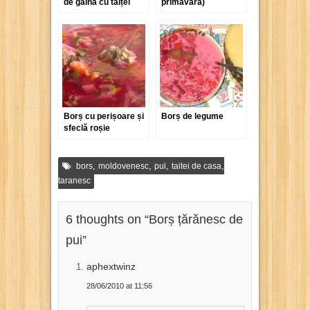
de găină cu tăiței
primăvară)
Borș cu perișoare și
Borș de legume
sfeclă roșie
,
,
,
,
bors
moldovenesc
pui
taitei de casa
taranesc
6 thoughts on “
Borș țărănesc de
pui
”
aphextwinz
28/06/2010 at 11:56