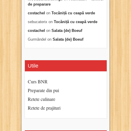
de preparare
costachel
on
Tocăniță cu ceapă verde
sebucaterix
on
Tocăniță cu ceapă verde
costachel
on
Salata (de) Boeuf
Gurmăndel
on
Salata (de) Boeuf
Utile
Curs BNR
Preparate din pui
Retete culinare
Retete de prajituri