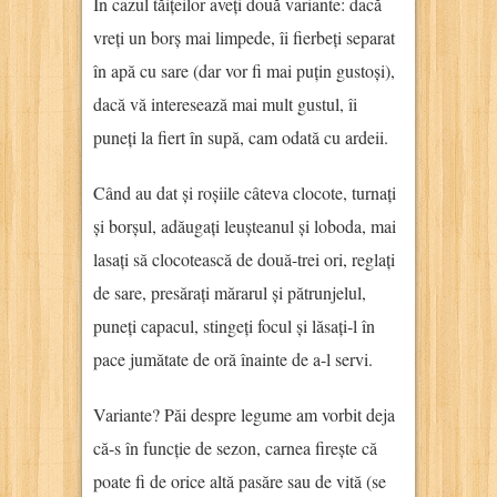
În cazul tăițeilor aveți două variante: dacă
vreți un borș mai limpede, îi fierbeți separat
în apă cu sare (dar vor fi mai puțin gustoși),
dacă vă interesează mai mult gustul, îi
puneți la fiert în supă, cam odată cu ardeii.
Când au dat și roșiile câteva clocote, turnați
și borșul, adăugați leușteanul și loboda, mai
lasați să clocotească de două-trei ori, reglați
de sare, presărați mărarul și pătrunjelul,
puneți capacul, stingeți focul și lăsați-l în
pace jumătate de oră înainte de a-l servi.
Variante? Păi despre legume am vorbit deja
că-s în funcție de sezon, carnea firește că
poate fi de orice altă pasăre sau de vită (se