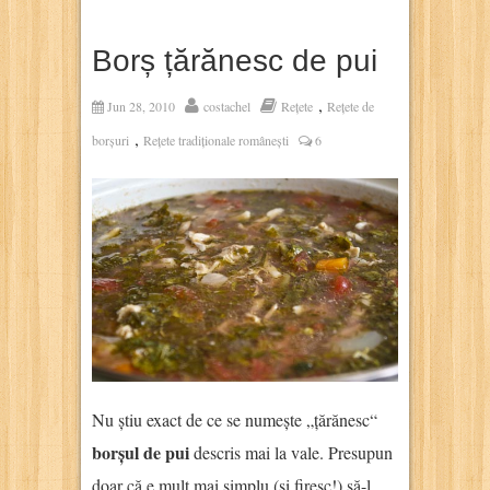
Borș țărănesc de pui
,
Jun 28, 2010
costachel
Rețete
Rețete de
,
borșuri
Rețete tradiționale românești
6
Nu știu exact de ce se numește „țărănesc“
borșul de pui
descris mai la vale. Presupun
doar că e mult mai simplu (și firesc!) să-l