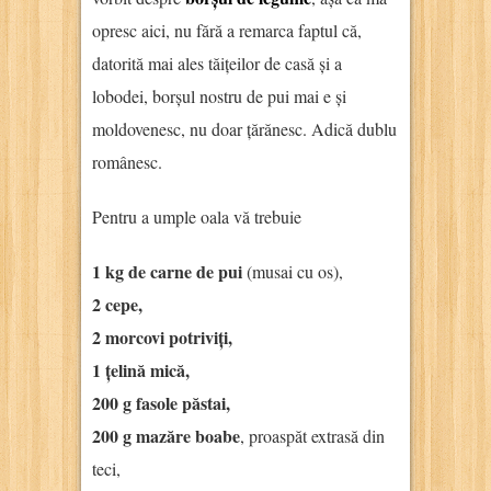
opresc aici, nu fără a remarca faptul că,
datorită mai ales tăițeilor de casă și a
lobodei, borșul nostru de pui mai e și
moldovenesc, nu doar țărănesc. Adică dublu
românesc.
Pentru a umple oala vă trebuie
1 kg de carne de pui
(musai cu os),
2 cepe,
2 morcovi potriviți,
1 țelină mică,
200 g fasole păstai,
200 g mazăre boabe
, proaspăt extrasă din
teci,