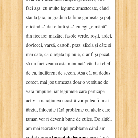
faci așa, cu multe legume amestecate, când
stai la țară, ai grădina ta bine garnisită și poți
oricând să dai o tură și să culegi „o mână“
din fiecare: mazăre, fasole verde, roșii, ardei,
dovlecei, varză, cartofi, praz, sfeclă și câte și
mai câte, că o rețetă tip nu e, c-ar fi și păcat
să nu faci zeama asta minunată când ai chef
de ea, indiferent de sezon. Așa că, ați dedus
corect, mai jos urmează doar o versiune de
vară timpurie, iar legumele care participă
activ la narațiunea noastră vor putea fi, mai
târziu, înlocuite fără probleme cu altele care
taman vor fi devenit bune de cules. De altfel,
am mai teoretizat nițel problema când am
borșul de legume
vorbit despre
, așa că mă