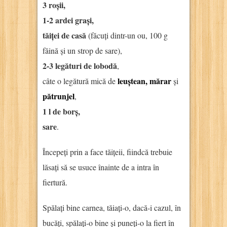
3 roșii,
1-2 ardei grași,
tăiței de casă
(făcuți dintr-un ou, 100 g
făină și un strop de sare),
2-3 legături de lobodă
,
leuștean,
mărar
câte o legătură mică de
și
pătrunjel
,
1 l de borș,
sare
.
Începeți prin a face tăițeii, fiindcă trebuie
lăsați să se usuce înainte de a intra în
fiertură.
Spălați bine carnea, tăiați-o, dacă-i cazul, în
bucăți, spălați-o bine și puneți-o la fiert în