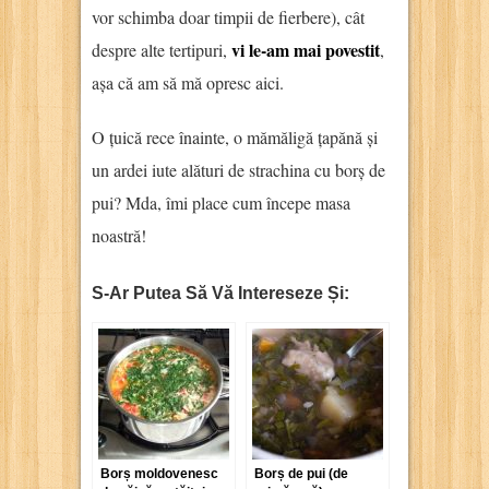
vor schimba doar timpii de fierbere), cât
vi le-am mai povestit
despre alte tertipuri,
,
așa că am să mă opresc aici.
O țuică rece înainte, o mămăligă țapănă și
un ardei iute alături de strachina cu borș de
pui? Mda, îmi place cum începe masa
noastră!
S-Ar Putea Să Vă Intereseze Și:
Borș moldovenesc
Borș de pui (de