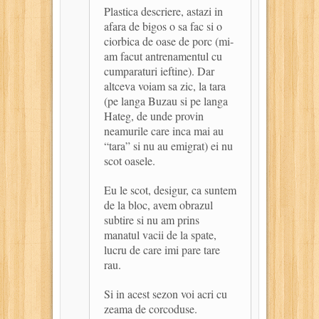
Plastica descriere, astazi in
afara de bigos o sa fac si o
ciorbica de oase de porc (mi-
am facut antrenamentul cu
cumparaturi ieftine). Dar
altceva voiam sa zic, la tara
(pe langa Buzau si pe langa
Hateg, de unde provin
neamurile care inca mai au
“tara” si nu au emigrat) ei nu
scot oasele.
Eu le scot, desigur, ca suntem
de la bloc, avem obrazul
subtire si nu am prins
manatul vacii de la spate,
lucru de care imi pare tare
rau.
Si in acest sezon voi acri cu
zeama de corcoduse.