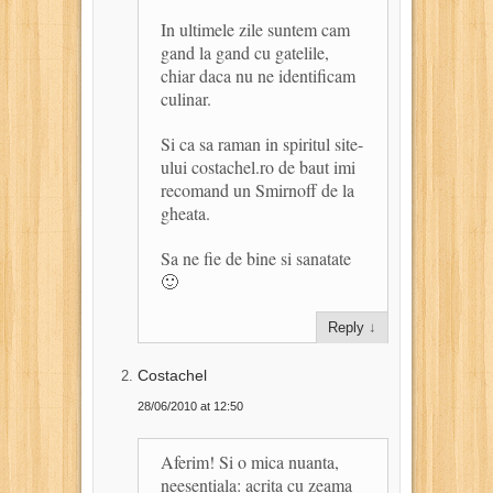
In ultimele zile suntem cam
gand la gand cu gatelile,
chiar daca nu ne identificam
culinar.
Si ca sa raman in spiritul site-
ului costachel.ro de baut imi
recomand un Smirnoff de la
gheata.
Sa ne fie de bine si sanatate
🙂
Reply
↓
Costachel
28/06/2010 at 12:50
Aferim! Si o mica nuanta,
neesentiala: acrita cu zeama