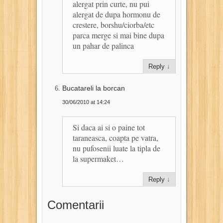
alergat prin curte, nu pui
alergat de dupa hormonu de
crestere, borshu/ciorba/etc
parca merge si mai bine dupa
un pahar de palinca
Reply
↓
Bucatareli la borcan
30/06/2010 at 14:24
Si daca ai si o paine tot
taraneasca, coapta pe vatra,
nu pufosenii luate la tipla de
la supermaket…
Reply
↓
Comentarii