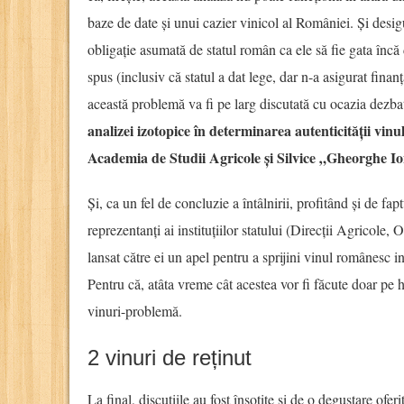
baze de date și unui cazier vinicol al României. Și desigu
obligație asumată de statul român ca ele să fie gata încă 
spus (inclusiv că statul a dat lege, dar n-a asigurat fina
această problemă va fi pe larg discutată cu ocazia dezba
analizei izotopice în determinarea autenticității vinu
Academia de Studii Agricole și Silvice „Gheorghe Io
Și, ca un fel de concluzie a întâlnirii, profitând și de faptu
reprezentanți ai instituțiilor statului (Direcții Agrico
lansat către ei un apel pentru a sprijini vinul românesc i
Pentru că, atâta vreme cât acestea vor fi făcute doar pe 
vinuri-problemă.
2 vinuri de reținut
La final, discuțiile au fost însoțite și de o degustare ofe