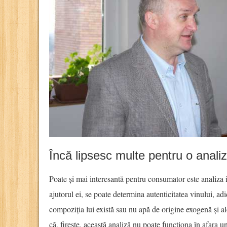
Încă lipsesc multe pentru o anali
Poate și mai interesantă pentru consumator este analiza 
ajutorul ei, se poate determina autenticitatea vinului, adi
compoziția lui există sau nu apă de origine exogenă și a
că, firește, această analiză nu poate funcționa în afara u