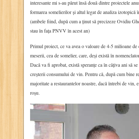
interesante mi s-au părut însă două dintre proiectele an
formarea somelierilor și altul legat de analiza izotopică î
(ambele fiind, după cum a ținut să precizeze Ovidiu Gh
stau în fața PNVV în acest an)
Primul proiect, ce va avea o valoare de 4-5 milioane de e
meserii, cea de somelier, care, deși există în nomenclator, 
Dacă va fi aprobat, există speranțe ca în câțiva ani să s
creșterii consumului de vin. Pentru că, după cum bine
majoritate a restaurantelor noastre, dacă întrebi de vin, e
roșu.