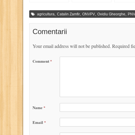
statul român e mai
Concursului
și Marea B
greu
Internațional de
Vinuri București
,
,
,
,
agricultura
Catalin Zamfir
ONVPV
Ovidiu Gheorghe
PN
2011
Comentarii
Your email address will not be published.
Required fi
Comment
*
Name
*
Email
*