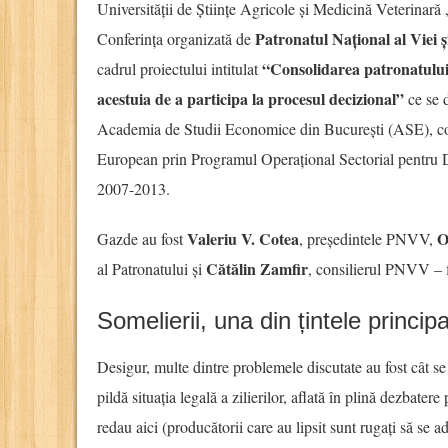
Universității de Științe Agricole și Medicină Veterinară
Patronatul Național al Viei
Conferința organizată de
“Consolidarea patronatului 
cadrul proiectului intitulat
acestuia de a participa la procesul decizional”
ce se d
Academia de Studii Economice din București (ASE), co
European prin Programul Operațional Sectorial pentru
2007-2013.
Valeriu V. Cotea
O
Gazde au fost
, președintele PNVV,
Cătălin Zamfir
al Patronatului și
, consilierul PNVV – fi
Somelierii, una din țintele princip
Desigur, multe dintre problemele discutate au fost cât se
pildă situația legală a zilierilor, aflată în plină dezbatere
redau aici (producătorii care au lipsit sunt rugați să se a