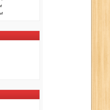
uf
uf