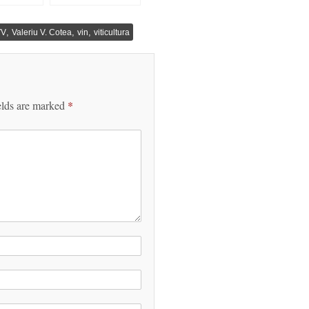
ritanie
împlinește 10 ani
,
,
,
VV
Valeriu V. Cotea
vin
viticultura
elds are marked
*