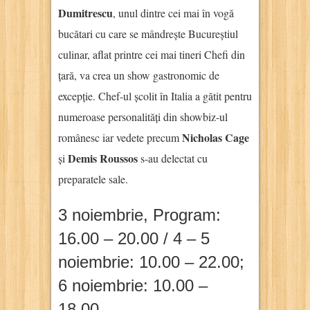
Dumitrescu
, unul dintre cei mai în vogă
bucătari cu care se mândrește Bucureștiul
culinar, aflat printre cei mai tineri Chefi din
țară, va crea un show gastronomic de
excepție. Chef-ul școlit în Italia a gătit pentru
numeroase personalități din showbiz-ul
Nicholas Cage
românesc iar vedete precum
Demis Roussos
și
s-au delectat cu
preparatele sale.
3 noiembrie, Program:
16.00 – 20.00 / 4 – 5
noiembrie: 10.00 – 22.00;
6 noiembrie: 10.00 –
18.00