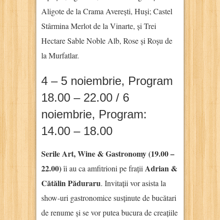
Aligote de la Crama Averești, Huși; Castel
Stârmina Merlot de la Vinarte, și Trei
Hectare Sable Noble Alb, Rose și Roșu de
la Murfatlar.
4 – 5 noiembrie, Program
18.00 – 22.00 / 6
noiembrie, Program:
14.00 – 18.00
Serile Art, Wine & Gastronomy (19.00 –
22.00)
Adrian &
îi au ca amfitrioni pe frații
Cătălin Păduraru
. Invitații vor asista la
show-uri gastronomice susținute de bucătari
de renume și se vor putea bucura de creațiile