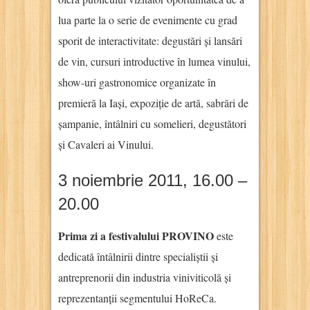
lua parte la o serie de evenimente cu grad
sporit de interactivitate: degustări și lansări
de vin, cursuri introductive în lumea vinului,
show-uri gastronomice organizate în
premieră la Iași, expoziție de artă, sabrări de
șampanie, întâlniri cu somelieri, degustători
și Cavaleri ai Vinului.
3 noiembrie 2011, 16.00 –
20.00
Prima zi a festivalului PROVINO
este
dedicată întâlnirii dintre specialiștii și
antreprenorii din industria viniviticolă și
reprezentanții segmentului HoReCa.