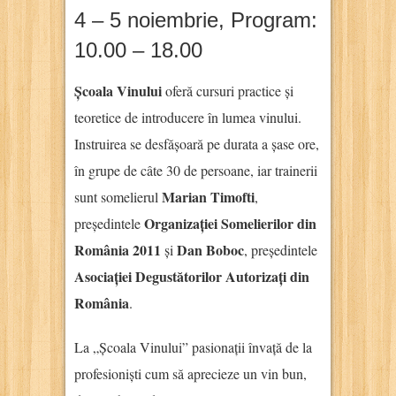
4 – 5 noiembrie, Program:
10.00 – 18.00
Școala Vinului
oferă cursuri practice și
teoretice de introducere în lumea vinului.
Instruirea se desfășoară pe durata a șase ore,
în grupe de câte 30 de persoane, iar trainerii
Marian Timofti
sunt somelierul
,
Organizației Somelierilor din
președintele
România 2011
Dan Boboc
și
, președintele
Asociației Degustătorilor Autorizați din
România
.
La „Școala Vinului” pasionații învață de la
profesioniști cum să aprecieze un vin bun,