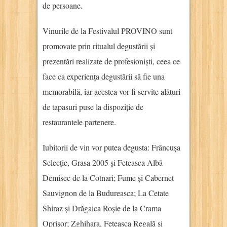
de persoane.
Vinurile de la Festivalul PROVINO sunt
promovate prin ritualul degustării și
prezentări realizate de profesioniști, ceea ce
face ca experiența degustării să fie una
memorabilă, iar acestea vor fi servite alături
de tapasuri puse la dispoziție de
restaurantele partenere.
Iubitorii de vin vor putea degusta: Frâncușa
Selecție, Grasa 2005 și Feteasca Albă
Demisec de la Cotnari; Fume și Cabernet
Sauvignon de la Budureasca; La Cetate
Shiraz și Drăgaica Roșie de la Crama
Oprișor; Zghihara, Feteasca Regală și