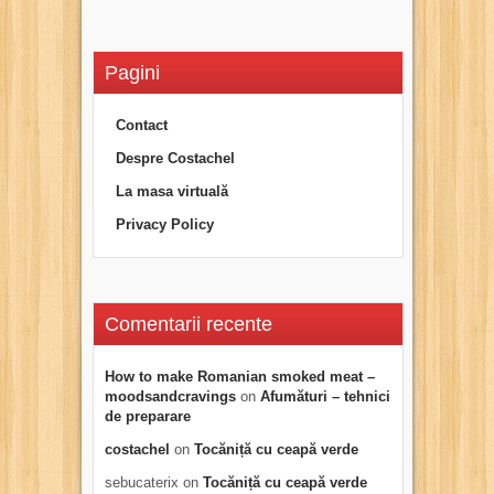
Pagini
Contact
Despre Costachel
La masa virtuală
Privacy Policy
Comentarii recente
How to make Romanian smoked meat –
moodsandcravings
on
Afumături – tehnici
de preparare
costachel
on
Tocăniță cu ceapă verde
sebucaterix
on
Tocăniță cu ceapă verde