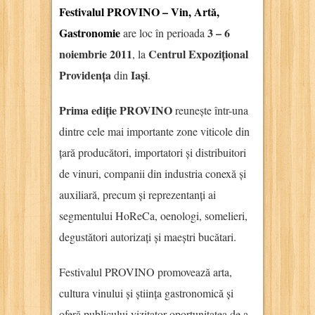
Festivalul PROVINO – Vin, Artă,
Gastronomie
3 – 6
are loc în perioada
noiembrie 2011
Centrul Expozițional
, la
Providența
Iași
din
.
Prima ediție PROVINO
reunește într-una
dintre cele mai importante zone viticole din
țară producători, importatori și distribuitori
de vinuri, companii din industria conexă și
auxiliară, precum și reprezentanți ai
segmentului HoReCa, oenologi, somelieri,
degustători autorizați și maeștri bucătari.
Festivalul PROVINO promovează arta,
cultura vinului și știința gastronomică și
oferă publicului vizitator oportunitatea de a