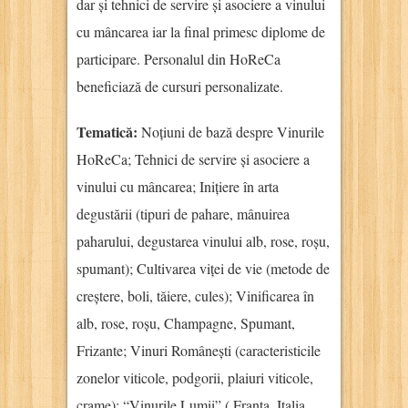
dar și tehnici de servire și asociere a vinului
cu mâncarea iar la final primesc diplome de
participare. Personalul din HoReCa
beneficiază de cursuri personalizate.
Tematică:
Noțiuni de bază despre Vinurile
HoReCa; Tehnici de servire și asociere a
vinului cu mâncarea; Inițiere în arta
degustării (tipuri de pahare, mânuirea
paharului, degustarea vinului alb, rose, roșu,
spumant); Cultivarea viței de vie (metode de
creștere, boli, tăiere, cules); Vinificarea în
alb, rose, roșu, Champagne, Spumant,
Frizante; Vinuri Românești (caracteristicile
zonelor viticole, podgorii, plaiuri viticole,
crame); “Vinurile Lumii” ( Franța, Italia,