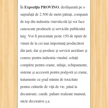
Expoziția PROVINO
În
, desfășurată pe o
suprafață de 2.500 de metri pătrați, companii
de top din industria viniviticolă își vor face
cunoscute produsele și serviciile publicului
larg. Vor fi prezentate peste 150 de tipuri de
vinuri de la cei mai importanți producători
din țară, dar și produse și servicii auxiliare și
conexe pentru industria vinului: soluții
complete pentru crame, utilaje, echipamente,
sisteme și accesorii pentru podgorii și crame,
tratamente cu grad minim de toxicitate
pentru culturile de viță de vie, până la
decantoare, carafe, pahare realizate manual,
sticle decorative ș.a.