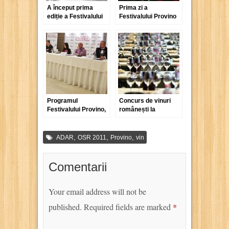
A început prima
Prima zi a
ediție a Festivalului
Festivalului Provino
Provino
de la Cluj este
destinată exclusiv
sectorului HoReCa
Programul
Concurs de vinuri
Festivalului Provino,
românești la
Cluj Napoca, 15-18
Festivalul Provino de
martie 2012
la Cluj
,
,
,
ADAR
OSR 2011
Provino
vin
Comentarii
Your email address will not be
published.
Required fields are marked
*