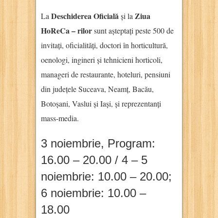
Deschiderea Oficială
Ziua
La
și la
HoReCa – rilor
sunt așteptați peste 500 de
invitați, oficialități, doctori în horticultură,
oenologi, ingineri și tehnicieni horticoli,
manageri de restaurante, hoteluri, pensiuni
din județele Suceava, Neamț, Bacău,
Botoșani, Vaslui și Iași, și reprezentanți
mass-media.
3 noiembrie, Program:
16.00 – 20.00 / 4 – 5
noiembrie: 10.00 – 20.00;
6 noiembrie: 10.00 –
18.00