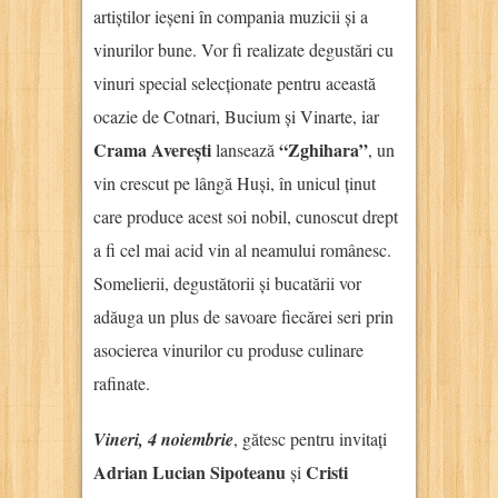
artiștilor ieșeni în compania muzicii și a
vinurilor bune. Vor fi realizate degustări cu
vinuri special selecționate pentru această
ocazie de Cotnari, Bucium și Vinarte, iar
Crama Averești
“Zghihara”
lansează
, un
vin crescut pe lângă Huși, în unicul ținut
care produce acest soi nobil, cunoscut drept
a fi cel mai acid vin al neamului românesc.
Somelierii, degustătorii și bucatării vor
adăuga un plus de savoare fiecărei seri prin
asocierea vinurilor cu produse culinare
rafinate.
Vineri, 4 noiembrie
, gătesc pentru invitați
Adrian Lucian Sipoteanu
Cristi
și