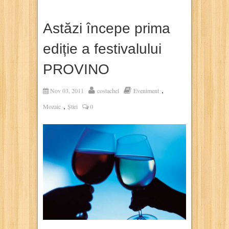
Astăzi începe prima
ediție a festivalului
PROVINO
,
Nov 03, 2011
costachel
Eveniment
,
Mozaic
Știri
0