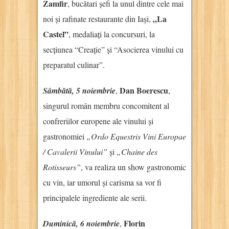
Zamfir
, bucătari șefi la unul dintre cele mai
„La
noi și rafinate restaurante din Iași,
Castel”
, medaliați la concursuri, la
secțiunea “Creație” și “Asocierea vinului cu
preparatul culinar”.
Dan Boerescu
Sâmbătă, 5 noiembrie
,
,
singurul român membru concomitent al
confreriilor europene ale vinului și
gastronomiei
„Ordo Equestris Vini Europae
/ Cavalerii Vinului”
și
„Chaine des
Rotisseurs”
, va realiza un show gastronomic
cu vin, iar umorul și carisma sa vor fi
principalele ingrediente ale serii.
Florin
Duminică, 6 noiembrie
,