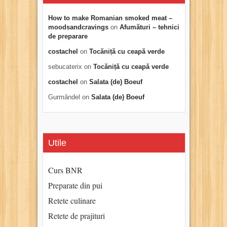
How to make Romanian smoked meat –
moodsandcravings
on
Afumături – tehnici
de preparare
costachel
on
Tocăniță cu ceapă verde
sebucaterix
on
Tocăniță cu ceapă verde
costachel
on
Salata (de) Boeuf
Gurmăndel
on
Salata (de) Boeuf
Utile
Curs BNR
Preparate din pui
Retete culinare
Retete de prajituri