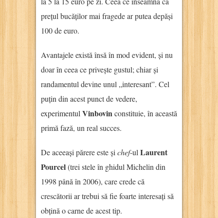
la 5 la 15 euro pe zi. Ceea ce înseamnă că
prețul bucăților mai fragede ar putea depăși
100 de euro.
Avantajele există însă în mod evident, și nu
doar în ceea ce privește gustul; chiar și
randamentul devine unul „interesant”. Cel
puțin din acest punct de vedere,
Vinbovin
experimentul
constituie, în această
primă fază, un real succes.
Laurent
De aceeași părere este și
chef
-ul
Pourcel
(trei stele în ghidul Michelin din
1998 până în 2006), care crede că
crescătorii ar trebui să fie foarte interesați să
obțină o carne de acest tip.