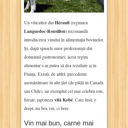
Hérault
Un viticultor din
(regiunea
Languedoc-Rousillon
) recomandă
introducerea vinului în alimentația bovinelor.
Și, după spusele unor profesioniști din
domeniul gastronomiei, acest regim
alimentar s-ar putea să dea rezultate și în
Franța. Există, de altfel, precedente
asemănătoare în alte țări (de pildă în Canada
sau Chile), iar exemplul cel mai celebru este,
vită Kobé
firește, japoneza
. Care însă, e
drept, nu bea vin, ci bere.
Vin mai bun, carne mai