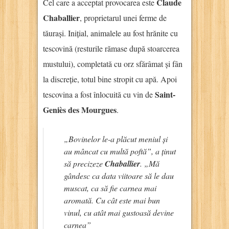
Claude
Cel care a acceptat provocarea este
Chaballier
, proprietarul unei ferme de
tăurași. Inițial, animalele au fost hrănite cu
tescovină (resturile rămase după stoarcerea
mustului), completată cu orz sfărâmat și fân
la discreție, totul bine stropit cu apă. Apoi
Saint-
tescovina a fost înlocuită cu vin de
Geniès des Mourgues
.
„Bovinelor le-a plăcut meniul și
au mâncat cu multă poftă”, a ținut
să precizeze
Chaballier
. „Mă
gândesc ca data viitoare să le dau
muscat, ca să fie carnea mai
aromată. Cu cât este mai bun
vinul, cu atât mai gustoasă devine
carnea”