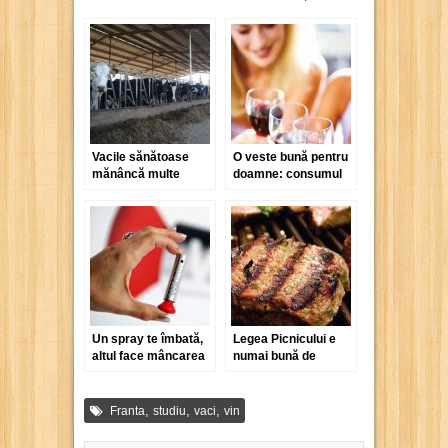
Vacile sănătoase
O veste bună pentru
mănâncă multe
doamne: consumul
portocale
moderat de alcool
împiedică apariția
artritei
Un spray te îmbată,
Legea Picnicului e
altul face mâncarea
numai bună de
mai bună
aprins focul cu ea
,
,
,
Franta
studiu
vaci
vin