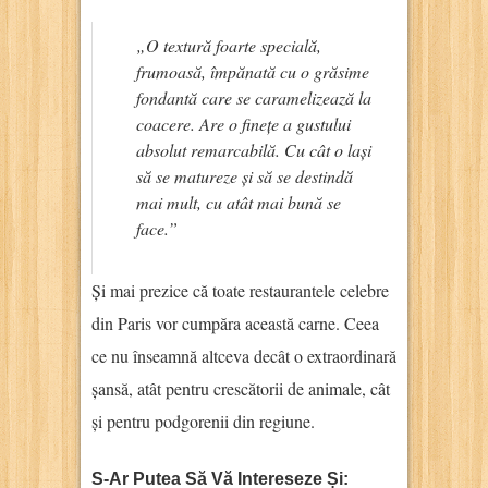
„O textură foarte specială,
frumoasă, împănată cu o grăsime
fondantă care se caramelizează la
coacere. Are o finețe a gustului
absolut remarcabilă. Cu cât o lași
să se matureze și să se destindă
mai mult, cu atât mai bună se
face.”
Și mai prezice că toate restaurantele celebre
din Paris vor cumpăra această carne. Ceea
ce nu înseamnă altceva decât o extraordinară
șansă, atât pentru crescătorii de animale, cât
și pentru podgorenii din regiune.
S-Ar Putea Să Vă Intereseze Și: