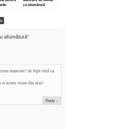
ată pentru
Mâncare de fasole
rile:
cu afumătură
tocată, sau
ăgată
ta
u afumătură
”
easta mancare! de fapt cred ca
 si acum vreau din nou!
Reply
↓