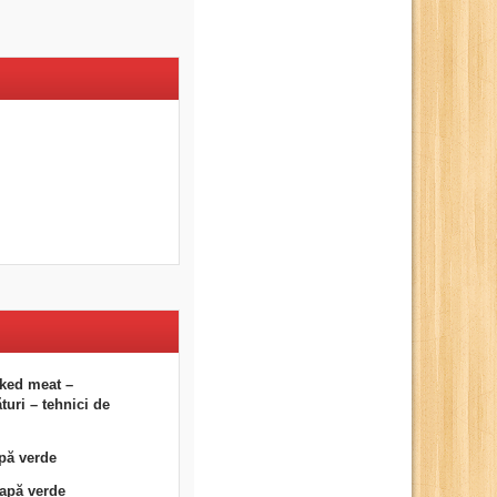
ked meat –
uri – tehnici de
pă verde
eapă verde