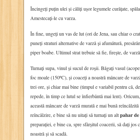
Încingeți puțin ulei și căliți ușor legumele curățate, spăl
Amestecați-le cu varza.
În fine, ungeți un vas de lut (ori de Jena, sau chiar o cra
puneți straturi alternative de varză și afumătură, presărân
piper boabe. Ultimul strat trebuie să fie, firește, de varză
Turnați supa, vinul și sucul de roșii. Băgați vasul (acoper
foc moale (150ºC), și coaceți a noastră mâncare de varz
trei ore, și chiar mai bine (timpul e variabil pentru că, d
repede, în timp ce lutul se înfierbântă mai lent). Oricum,
această mâncare de varză murată e mai bună reîncălzită 
pahar de
reîncălzire, e bine să nu uitați să turnați un alt
preparației, e bine ca, spre sfârșitul coacerii, să dați jo
noastră și să scadă.