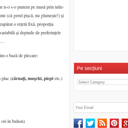
gur n-o s-o punem pe masă prin iulie-
inte (că gerul pișcă, nu glumește!) și
părat o rețetă fixă, proporția
variabilă și depinde de preferințele
ea…
tăm o bază de plecare:
Pe secțiuni
cârnați, mușchi, piept
 plac (
etc.)
 ori în bulion)