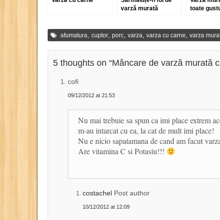
Varză cu carne
Sărmăluțe-n foi de
Varză mur
varză murată
toate gustu
căpățâni, 
în ardei b
,
,
,
,
,
afumatura
cuptor
porc
varza
varza cu carne
varza mura
5 thoughts on “
Mâncare de varză murată c
cofi
09/12/2012 at 21:53
Nu mai trebuie sa spun ca imi place extrem ac
m-au intarcat cu ea, la cat de mult imi place!
Nu e nicio sapatamana de cand am facut varza
Are vitamina C si Potasiu!!!
costachel
Post author
10/12/2012 at 12:09