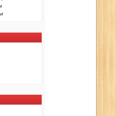
uf
uf