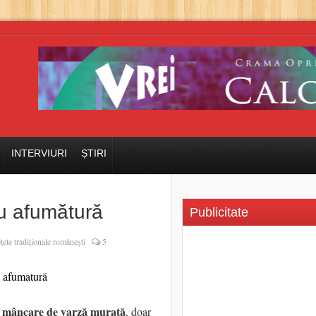
INTERVIURI
ȘTIRI
u afumătură
Publicitate
țete tradiționale românești
5
mâncare de varză murată
ă
, doar