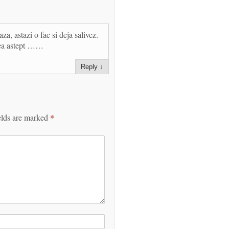
a, astazi o fac si deja salivez.
bea astept ……
Reply
↓
elds are marked
*