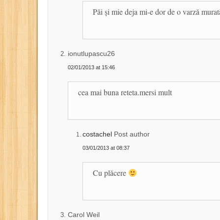
Păi și mie deja mi-e dor de o varză mura
ionutlupascu26
02/01/2013 at 15:46
cea mai buna reteta.mersi mult
costachel
Post author
03/01/2013 at 08:37
Cu plăcere
Carol Weil