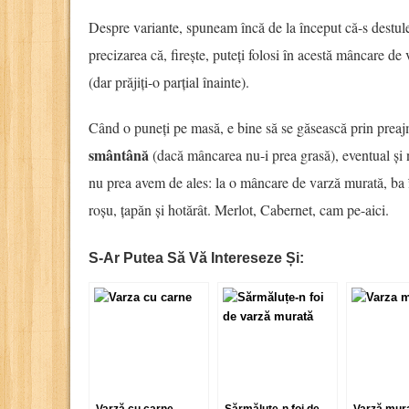
Despre variante, spuneam încă de la început că-s destule
precizarea că, firește, puteți folosi în acestă mâncare de
(dar prăjiți-o parțial înainte).
Când o puneți pe masă, e bine să se găsească prin prea
smântână
(dacă mâncarea nu-i prea grasă), eventual și
nu prea avem de ales: la o mâncare de varză murată, ba 
roșu, țapăn și hotărât. Merlot, Cabernet, cam pe-aici.
S-Ar Putea Să Vă Intereseze Și: