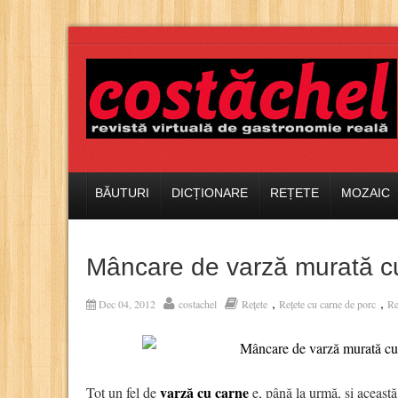
BĂUTURI
DICȚIONARE
REȚETE
MOZAIC
Mâncare de varză murată c
,
,
Dec 04, 2012
costachel
Rețete
Rețete cu carne de porc
Re
varză cu carne
Tot un fel de
e, până la urmă, și aceast