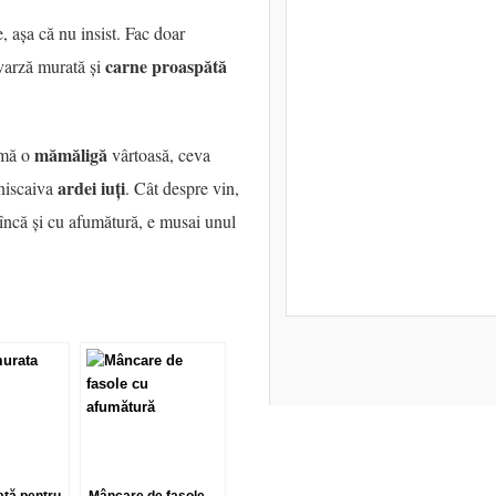
, așa că nu insist. Fac doar
carne proaspătă
 varză murată și
mămăligă
jmă o
vârtoasă, ceva
ardei iuți
 niscaiva
. Cât despre vin,
încă și cu afumătură, e musai unul