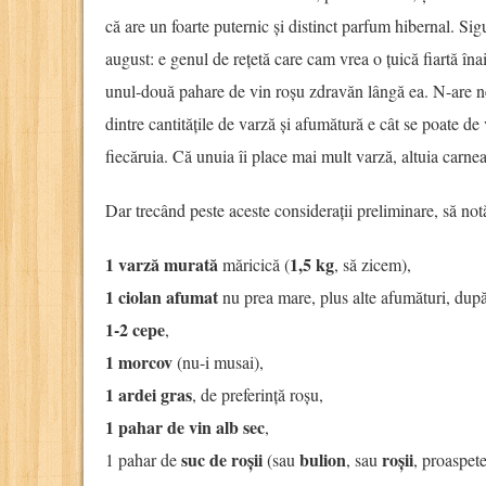
că are un foarte puternic și distinct parfum hibernal. Si
august: e genul de rețetă care cam vrea o țuică fiartă îna
unul-două pahare de vin roșu zdravăn lângă ea. N-are nea
dintre cantitățile de varză și afumătură e cât se poate de 
fiecăruia. Că unuia îi place mai mult varză, altuia carn
Dar trecând peste aceste considerații preliminare, să no
1 varză murată
1,5 kg
măricică (
, să zicem),
1 ciolan afumat
nu prea mare, plus alte afumături, după
1-2 cepe
,
1 morcov
(nu-i musai),
1 ardei gras
, de preferință roșu,
1 pahar de vin alb sec
,
suc de roșii
bulion
roșii
1 pahar de
(sau
, sau
, proaspete