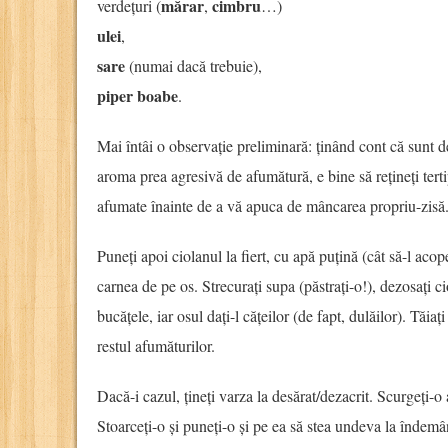
mărar
cimbru
verdețuri (
,
…)
ulei
,
sare
(numai dacă trebuie),
piper boabe
.
Mai întâi o observație preliminară: ținând cont că sunt 
aroma prea agresivă de afumătură, e bine să rețineți terti
afumate înainte de a vă apuca de mâncarea propriu-zisă
Puneți apoi ciolanul la fiert, cu apă puțină (cât să-l acop
carnea de pe os. Strecurați supa (păstrați-o!), dezosați cio
bucățele, iar osul dați-l cățeilor (de fapt, dulăilor). Tăia
restul afumăturilor.
Dacă-i cazul, țineți varza la desărat/dezacrit. Scurgeți-o a
Stoarceți-o și puneți-o și pe ea să stea undeva la îndemâ