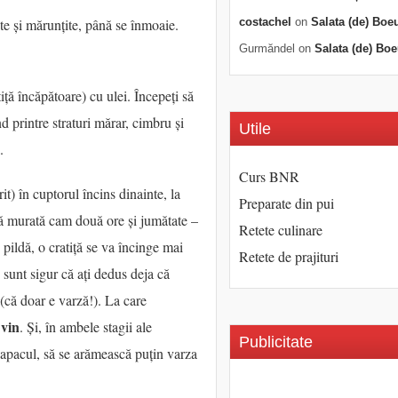
ate și mărunțite, până se înmoaie.
costachel
on
Salata (de) Boe
Gurmăndel
on
Salata (de) Boe
tiță încăpătoare) cu ulei. Începeți să
d printre straturi mărar, cimbru și
Utile
.
Curs BNR
it) în cuptorul încins dinainte, la
Preparate din pui
ă murată cam două ore și jumătate –
Retete culinare
e pildă, o cratiță se va încinge mai
Retete de prajituri
 sunt sigur că ați dedus deja că
(că doar e varză!). La care
 vin
. Și, în ambele stagii ale
Publicitate
s capacul, să se arămească puțin varza