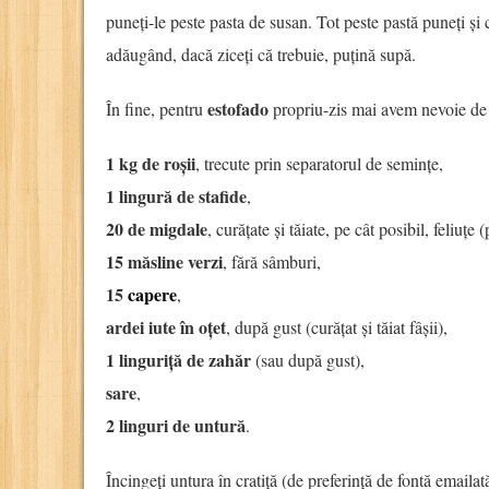
puneți-le peste pasta de susan. Tot peste pastă puneți și c
adăugând, dacă ziceți că trebuie, puțină supă.
estofado
În fine, pentru
propriu-zis mai avem nevoie de
1 kg de roșii
, trecute prin separatorul de semințe,
1 lingură de stafide
,
20 de migdale
, curățate și tăiate, pe cât posibil, feliuțe 
15 măsline verzi
, fără sâmburi,
15
capere
,
ardei iute în oțet
, după gust (curățat și tăiat fâșii),
1 linguriță de zahăr
(sau după gust),
sare
,
2 linguri de untură
.
Încingeți untura în cratiță (de preferință de fontă emailat