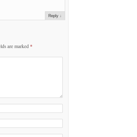
Reply
↓
elds are marked
*