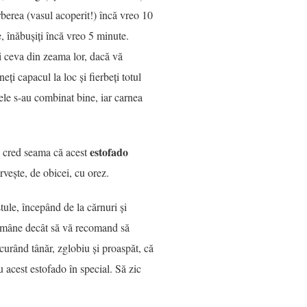
erberea (vasul acoperit!) încă vreo 10
e, înăbușiți încă vreo 5 minute.
 și ceva din zeama lor, dacă vă
eți capacul la loc și fierbeți totul
ele s-au combinat bine, iar carnea
estofado
i cred seama că acest
vește, de obicei, cu orez.
tule, începând de la cărnuri și
ămâne decât să vă recomand să
 curând tânăr, zglobiu și proaspăt, că
u acest estofado în special. Să zic