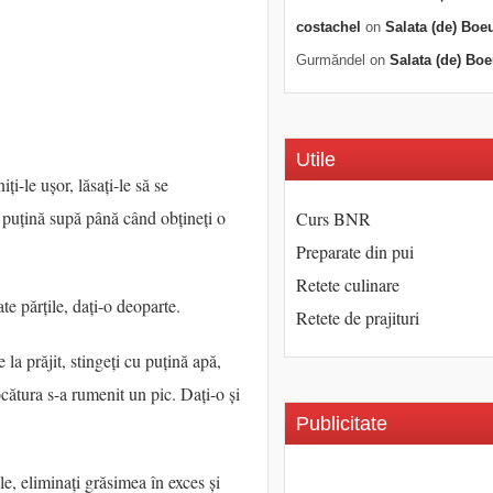
costachel
on
Salata (de) Boe
Gurmăndel
on
Salata (de) Boe
Utile
ți-le ușor, lăsați-le să se
u puțină supă până când obțineți o
Curs BNR
Preparate din pui
Retete culinare
te părțile, dați-o deoparte.
Retete de prajituri
e la prăjit, stingeți cu puțină apă,
ocătura s-a rumenit un pic. Dați-o și
Publicitate
le, eliminați grăsimea în exces și