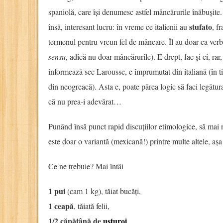
spaniolă, care își denumesc astfel mâncărurile înăbușite.
stufato
însă, interesant lucru: în vreme ce italienii au
, f
termenul pentru vreun fel de mâncare. Îl au doar ca verb
sensu
, adică nu doar mâncărurile). E drept, fac și ei, rar
informează sec
Larousse
, e împrumutat din italiană (în 
din neogreacă). Asta e, poate părea logic să faci legătur
că nu prea-i adevărat…
Punând însă punct rapid discuțiilor etimologice, să mai 
este doar o variantă (mexicană!) printre multe altele, așa 
Ce ne trebuie? Mai întâi
1 pui
(cam 1 kg), tăiat bucăți,
1 ceapă
, tăiată felii,
1/2 căpățână de
usturoi
,