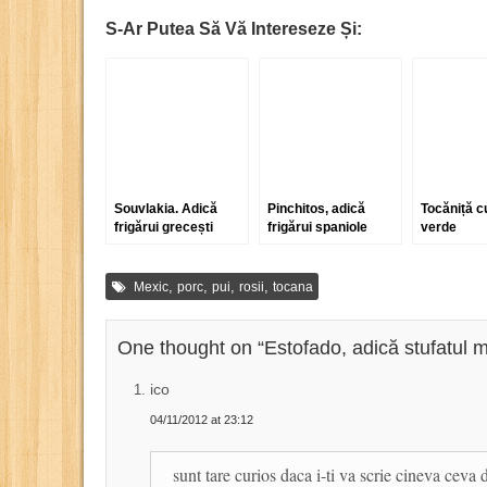
S-Ar Putea Să Vă Intereseze Și:
Souvlakia. Adică
Pinchitos, adică
Tocăniță c
frigărui grecești
frigărui spaniole
verde
,
,
,
,
Mexic
porc
pui
rosii
tocana
One thought on “
Estofado, adică stufatul m
ico
04/11/2012 at 23:12
sunt tare curios daca i-ti va scrie cineva ceva 