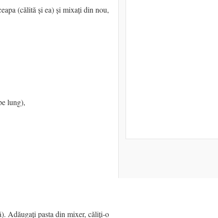
eapa (călită și ea) și mixați din nou,
(pe lung),
ă). Adăugați pasta din mixer, căliți-o