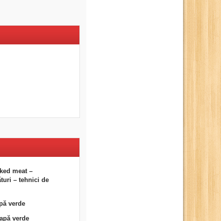
ked meat –
uri – tehnici de
pă verde
eapă verde