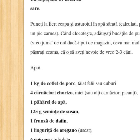
sare
.
Puneți la fiert ceapa și usturoiul în apă sărată (calculați,
un pic carnea). Când clocotește, adăugați bucățile de pu
(vreo juma’ de oră dacă-i pui de magazin, ceva mai mult 
păstrați zeama, că o să aveți nevoie de vreo 2-3 căni.
Apoi
1 kg de cotlet de porc
, tăiat felii sau cuburi
4 cârnăciori chorizo
, mici (sau alți cârnăciori picanți),
1 păhărel de apă
,
125 g semințe de
susan
,
1 frunză de
dafin
,
1 linguriță de
oregano
(uscat),
6
cuișoare
, zdrobite,