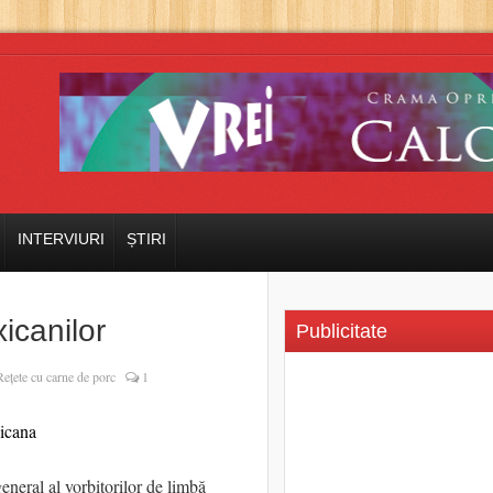
INTERVIURI
ȘTIRI
icanilor
Publicitate
Rețete cu carne de porc
1
general al vorbitorilor de limbă