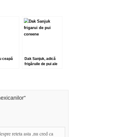
u ceapă
Dak Sanjuk, adică
frigăruile de pui ale
coreenilor
exicanilor
”
despre reteta asta ,nu cred ca