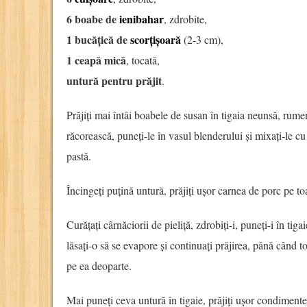
6 boabe de
ienibahar
, zdrobite,
1 bucățică de
scorțișoară
(2-3 cm),
1 ceapă mică
, tocată,
untură pentru prăjit
.
Prăjiți mai întâi boabele de susan în tigaia neunsă, rumeni
răcorească, puneți-le în vasul blenderului și mixați-le c
pastă.
Încingeți puțină untură, prăjiți ușor carnea de porc pe toa
Curățați cârnăciorii de pieliță, zdrobiți-i, puneți-i în tigai
lăsați-o să se evapore și continuați prăjirea, până când t
pe ea deoparte.
Mai puneți ceva untură în tigaie, prăjiți ușor condimente