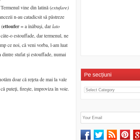
 Termenul vine din latină (
extufare)
rancezii n-au catadicsit să păstreze
ettoufer
 (
= a înăbuși, dar
lato
, câte-o
estouffade
, dar termenul, ne
timp ce noi, că veni vorba, l-am luat
a dintre
stufat
și
estouffade
, numai
Pe secțiuni
notăm doar că rețeta de mai la vale
că puteți, firește, improviza în voie.