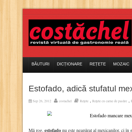
BĂUTURI
DICȚIONARE
REȚETE
MOZAIC
Estofado, adică stufatul mex
,
,
Sep 26, 2012
costachel
Rețete
Rețete cu carne de pasăre
estofado
Mă rog,
nu este neapărat al mexicanilor, ci în 