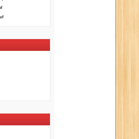
uf
uf