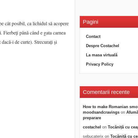
Pagini
 pe cât posibil, ca lichidul să acopere
i. Fierbeți până când e gata carnea
Contact
dacă-i de curte). Strecurați și
Despre Costachel
La masa virtuală
Privacy Policy
Comentarii recente
How to make Romanian smo
moodsandcravings
on
Afumăt
preparare
costachel
on
Tocăniță cu cea
sebucaterix
on
Tocăniță cu c