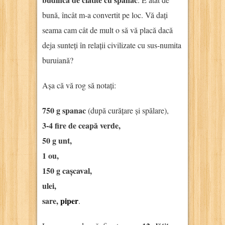
bună, încât m-a convertit pe loc. Vă dați
seama cam cât de mult o să vă placă dacă
deja sunteți în relații civilizate cu sus-numita
buruiană?
Așa că vă rog să notați:
750 g spanac
(după curățare și spălare),
3-4 fire de ceapă verde,
50 g unt,
1 ou,
150 g cașcaval,
ulei,
sare,
piper
.