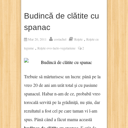
Budincă de clătite cu
spanac
,
Mar 20, 2011
costachel
Rețete
Rețete cu
,
legume
Rețete ovo-lacto-vegetariene
2
Trebuie să mărturisesc un lucru: până pe la
vreo 20 de ani am urât total și cu pasiune
spanacul. Habar n-am de ce, probabil vreo
torocală servită pe la grădiniță, nu știu, dar
rezultatul a fost cel pe care taman vi l-am
spus. Până când a făcut mama această
budinca de clătite cu spanac
. E atât de