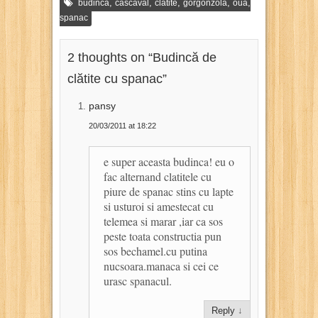
,
,
,
,
,
budinca
cascaval
clatite
gorgonzola
oua
spanac
2 thoughts on “
Budincă de
clătite cu spanac
”
pansy
20/03/2011 at 18:22
e super aceasta budinca! eu o
fac alternand clatitele cu
piure de spanac stins cu lapte
si usturoi si amestecat cu
telemea si marar ,iar ca sos
peste toata constructia pun
sos bechamel.cu putina
nucsoara.manaca si cei ce
urasc spanacul.
Reply
↓