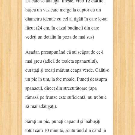
12 clătite
La care se adaugă, firește, vreo
,
bașca un vas care merge la cuptor cu un
diametru identic cu cel al tigăii în care le-ați
făcut (24 cm, în cazul budincii din care
vedeți un detaliu în poza de mai sus)
Așadar, presupunând că ați scăpat de ce-i
mai greu (adică de toaleta spanacului),
curățați și tocați mărunt ceapa verde. Căliți-o
un pic în unt, la foc moale. Puneți deasupra
spanacul, direct din strecurătoare (apa
rămasă pe frunze este suficientă, nu trebuie
să mai adăugați).
Sărați un pic, puneți capacul și înăbușiți
totul cam 10 minute, scuturând din când în