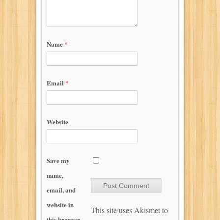
Name
*
Email
*
Website
Save my
name,
email, and
website in
This site uses Akismet to
this browser