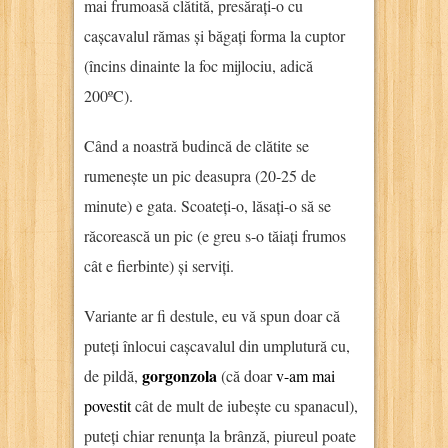
mai frumoasă clătită, presărați-o cu
cașcavalul rămas și băgați forma la cuptor
(încins dinainte la foc mijlociu, adică
200ºC).
Când a noastră budincă de clătite se
rumenește un pic deasupra (20-25 de
minute) e gata. Scoateți-o, lăsați-o să se
răcorească un pic (e greu s-o tăiați frumos
cât e fierbinte) și serviți.
Variante ar fi destule, eu vă spun doar că
puteți înlocui cașcavalul din umplutură cu,
gorgonzola
de pildă,
(că doar
v-am mai
povestit
cât de mult de iubește cu spanacul),
puteți chiar renunța la brânză, piureul poate