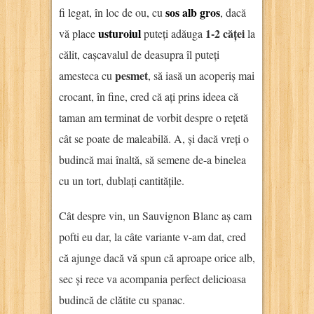
sos alb gros
fi legat, în loc de ou, cu
, dacă
usturoiul
1-2 căței
vă place
puteți adăuga
la
călit, cașcavalul de deasupra îl puteți
pesmet
amesteca cu
, să iasă un acoperiș mai
crocant, în fine, cred că ați prins ideea că
taman am terminat de vorbit despre o rețetă
cât se poate de maleabilă. A, și dacă vreți o
budincă mai înaltă, să semene de-a binelea
cu un tort, dublați cantitățile.
Cât despre vin, un Sauvignon Blanc aș cam
pofti eu dar, la câte variante v-am dat, cred
că ajunge dacă vă spun că aproape orice alb,
sec și rece va acompania perfect delicioasa
budincă de clătite cu spanac.