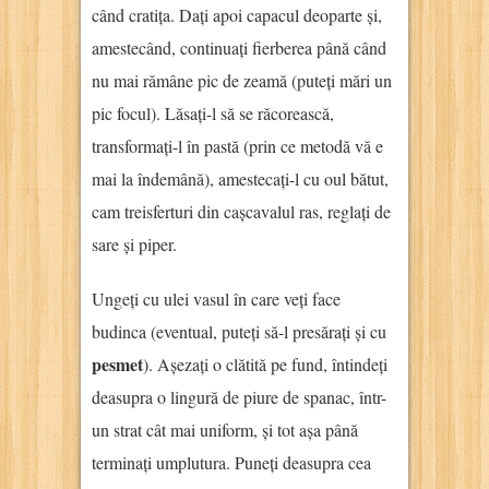
când cratița. Dați apoi capacul deoparte și,
amestecând, continuați fierberea până când
nu mai rămâne pic de zeamă (puteți mări un
pic focul). Lăsați-l să se răcorească,
transformați-l în pastă (prin ce metodă vă e
mai la îndemână), amestecați-l cu oul bătut,
cam treisferturi din cașcavalul ras, reglați de
sare și piper.
Ungeți cu ulei vasul în care veți face
budinca (eventual, puteți să-l presărați și cu
pesmet
). Așezați o clătită pe fund, întindeți
deasupra o lingură de piure de spanac, într-
un strat cât mai uniform, și tot așa până
terminați umplutura. Puneți deasupra cea