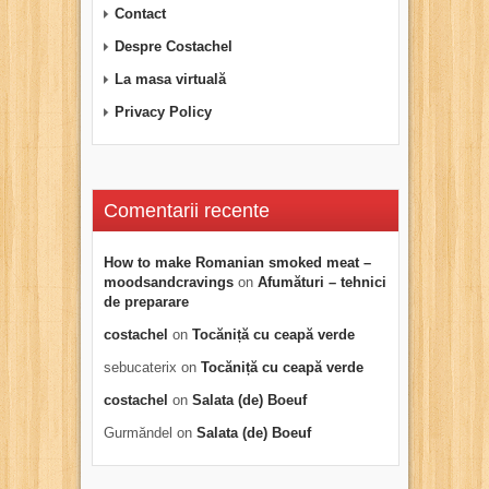
Contact
Despre Costachel
La masa virtuală
Privacy Policy
Comentarii recente
How to make Romanian smoked meat –
moodsandcravings
on
Afumături – tehnici
de preparare
costachel
on
Tocăniță cu ceapă verde
sebucaterix
on
Tocăniță cu ceapă verde
costachel
on
Salata (de) Boeuf
Gurmăndel
on
Salata (de) Boeuf